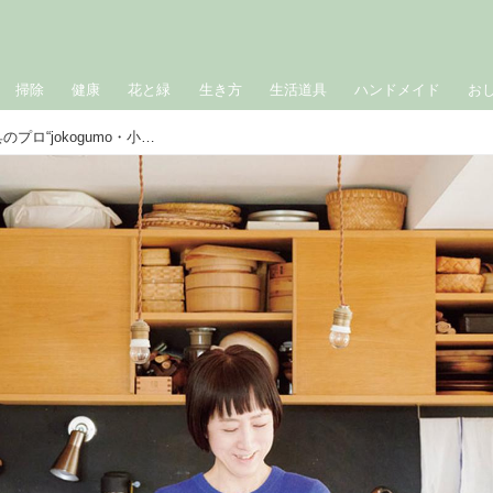
掃除
健康
花と緑
生き方
生活道具
ハンドメイド
お
小さな台所ですっきり暮らす”生活道具のプロ“jokogumo・小池梨江さんに聞く、手放せない「台所の手しごと道具」