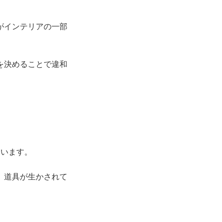
がインテリアの一部
を決めることで違和
ています。
、道具が生かされて