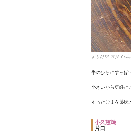
すり鉢SS 直径10×高さ
手のひらにすっぽ
小さいから気軽に
すったごまを薬味
小久慈焼
片口