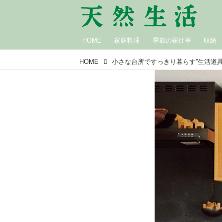
HOME
家庭料理
季節の家仕事
収納
HOME