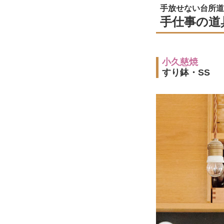
手放せない台所道
手仕事の道
小久慈焼
すり鉢・SS