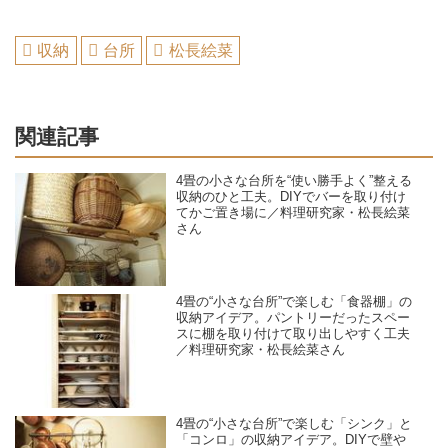
収納
台所
松長絵菜
関連記事
4畳の小さな台所を“使い勝手よく”整える
収納のひと工夫。DIYでバーを取り付け
てかご置き場に／料理研究家・松長絵菜
さん
4畳の“小さな台所”で楽しむ「食器棚」の
収納アイデア。パントリーだったスペー
スに棚を取り付けて取り出しやすく工夫
／料理研究家・松長絵菜さん
4畳の“小さな台所”で楽しむ「シンク」と
「コンロ」の収納アイデア。DIYで壁や