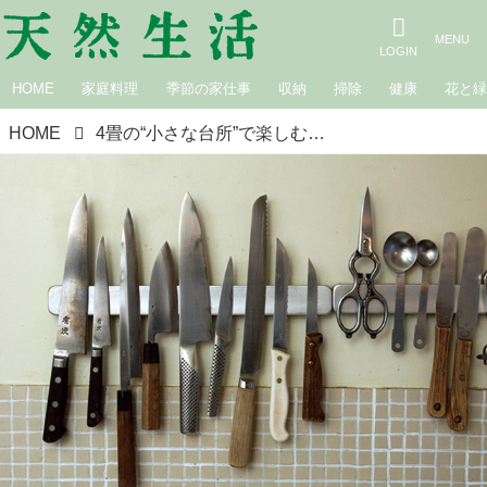
HOME
家庭料理
季節の家仕事
収納
掃除
健康
花と
HOME
4畳の“小さな台所”で楽しむ「壁面」と「作業台」の収納アイデア。包丁はマグネット式のナイフラックへ、台の上に板をのせて作業スペースに／料理研究家・松長絵菜さん