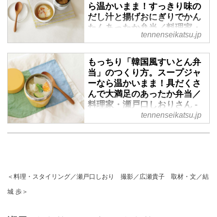
ら温かいまま！すっきり味の
だし汁と揚げおにぎりでかん
たんあったか弁当／料理家・
tennenseikatsu.jp
瀬戸口しおりさん - 天然生活
web
もっちり「韓国風すいとん弁
（『天然生活』2020年4月号掲
当」のつくり方。スープジャ
載）
ーなら温かいまま！具だくさ
んで大満足のあったか弁当／
料理家・瀬戸口しおりさん -
天然生活web
tennenseikatsu.jp
（『天然生活』2020年4月号掲
載）
＜料理・スタイリング／瀬戸口しおり 撮影／広瀬貴子 取材・文／結
城 歩＞