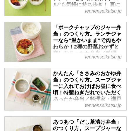
ル”も気軽に持ち歩き！ 夏に
もおすすめひんやり弁当／料
tennenseikatsu.jp
理家・瀬戸口しおりさん - 天
然生活web
「ポークチャップのジャー弁
（『天然生活』2020年4月号掲
当」のつくり方。ランチジャ
ーなら“温かいまま”で肉もや
載）
わらか！2種の野菜おかずと
楽しむあったか弁当／料理
tennenseikatsu.jp
家・瀬戸口しおりさん - 天然
生活web
かんたん「ささみのおかゆ弁
（『天然生活』2020年4月号掲
当」のつくり方。スープジャ
載）
ーに入れておけばお昼に食べ
頃！特製ねぎだれでいただく
あったか弁当／料理家・瀬戸
口しおりさん - 天然生活web
tennenseikatsu.jp
（『天然生活』2020年4月号掲
あつあつ「だし茶漬け弁当」
載）
のつくり方。スープジャーな