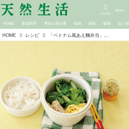
HOME
家庭料理
季節の家仕事
収納
掃除
健康
花と
HOME
レシピ
「ベトナム風あえ麵弁当」のつくり方。冷たいランチジャーで外出先でも“かんたんエスニック”野菜たっぷりがうれしいひんやり弁当／料理家・瀬戸口しおりさん