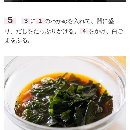
５
３
に
１
のわかめを入れて、器に盛
り、だしをたっぷりかける。
４
をかけ、白ご
まをふる。