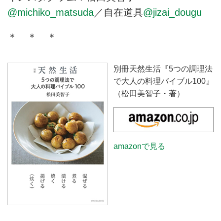
@michiko_matsuda
／自在道具
@jizai_dougu
＊ ＊ ＊
別冊天然生活『5つの調理法
で大人の料理バイブル100』
（松田美智子・著）
amazonで見る