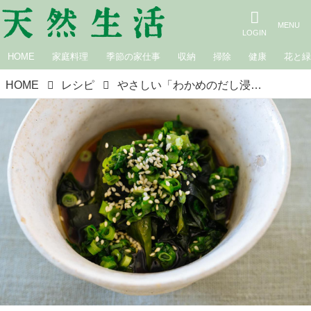
HOME
家庭料理
季節の家仕事
収納
掃除
健康
花と
HOME
レシピ
やさしい「わかめのだし浸し」のつくり方。やわらかくみずみずしい春の“新わかめ”をシンプルに味わう｜松田美智子の季節の仕事