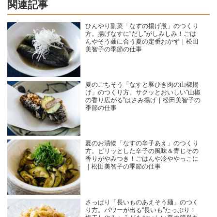
関連記事
ひんやり副菜「なすの揚げ煮」のつくり
方。揚げなすに“だし”がしみしみ！ごは
んやそう麺に合う夏の定番おかず｜松田
美智子の季節の仕事
夏のごちそう「なすと豚ひき肉の山椒揚
げ」のつくり方。サクッとおいしい“山椒
の香り広がる”はさみ揚げ｜松田美智子の
季節の仕事
夏のお漬物「なすの辛子あえ」のつくり
方。ピリッとした辛子の風味＆青じその
香りがやみつき！ごはんや冷ややっこに
｜松田美智子の季節の仕事
さっぱり「長いものあえそう麺」のつく
り方。パワーが出る“長いも”たっぷり！