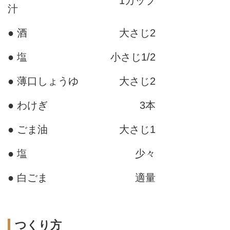
1カップ
汁
● 酒
大さじ2
● 塩
小さじ1/2
● 薄口しょうゆ
大さじ2
● わけぎ
3本
● ごま油
大さじ1
● 塩
少々
● 白ごま
適量
つくり方