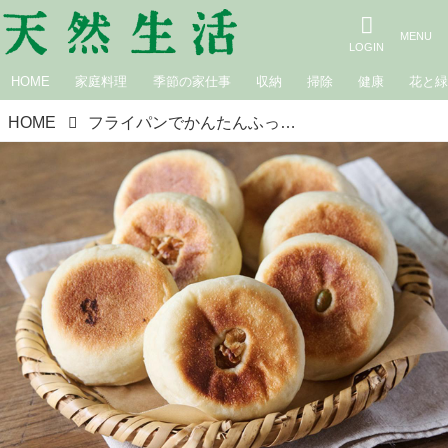
HOME
家庭料理
季節の家仕事
収納
掃除
健康
花と
HOME
フライパンでかんたんふっくら「おやきパン」のつくり方。好きな具材でアレンジ自在！食べ比べも楽しいおうちパン／小豆田マチ子さん（キャロットケーキ研究家）