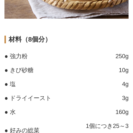
材料（8個分）
● 強力粉
250g
● きび砂糖
10g
● 塩
4g
● ドライイースト
3g
● 水
160g
1個につき25～3
● 好みの総菜