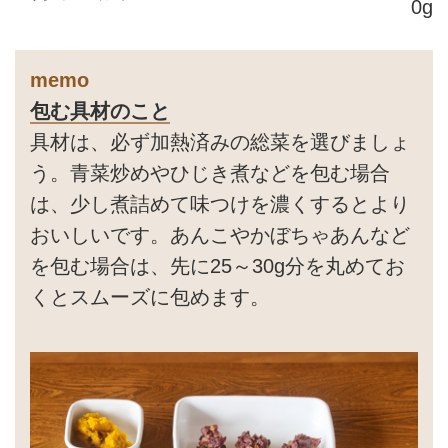
0g
memo
包む具材のこと
具材は、必ず加熱済みの総菜を選びましょ
う。青菜炒めやひじき煮などを包む場合
は、少し煮詰めて味つけを濃くするとより
おいしいです。あんこやかぼちゃあんなど
を包む場合は、先に25～30g分を丸めてお
くとスムーズに包めます。