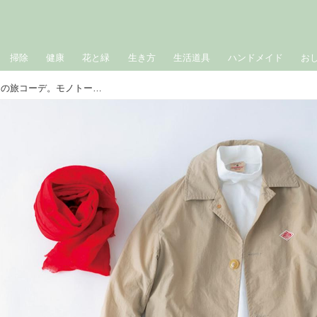
掃除
健康
花と緑
生き方
生活道具
ハンドメイド
お
80歳、德田民子さんの「東京」2泊3日の旅コーデ。モノトーンと頼れるバッグで楽しむ旅のおしゃれ