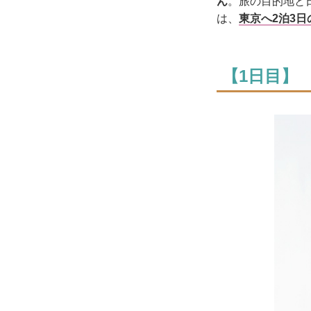
ん
。旅の目的地と
は、
東京へ2泊3
【1日目】