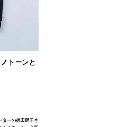
モノトーンと
ーターの德田民子さ