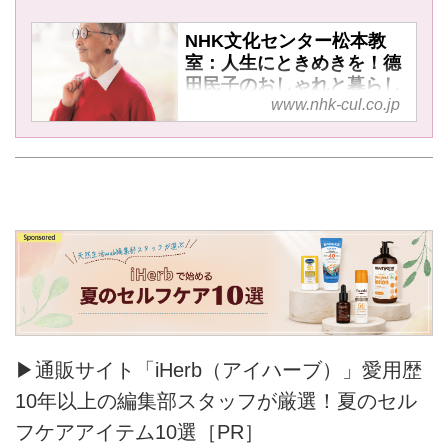
NHK文化センター松本教
室：人生にときめきを！德
田民子のおしゃれと暮らし
www.nhk-cul.co.jp
▶通販サイト「iHerb（アイハーブ）」愛用歴
10年以上の編集部スタッフが厳選！夏のセル
フケアアイテム10選［PR］