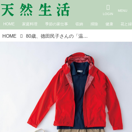
HOME
家庭料理
季節の家仕事
収納
掃除
健康
花と
HOME
80歳、德田民子さんの「温泉」1泊2日の旅コーデ。くつろぎの装いと頼れるバッグで楽しむ旅のおしゃれ