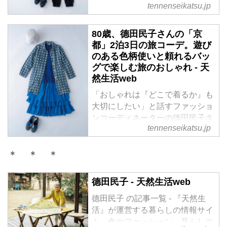
ンコーディネーターの德田民子さ
tennenseikatsu.jp
ん。旅の目的地と日程に合わせた
服装とバッグ、小物のコーディネ
80歳、德田民子さんの「京
ートを披露してくれました。今回
都」2泊3日の旅コーデ。遊び
は、東京へ2泊3日の旅のおしゃれ
のある色柄使いと頼れるバッ
と、頼れるバッグを紹介します。
グで楽しむ旅のおしゃれ - 天
然生活web
「おしゃれは『どこで着るか』も
大切にしたい」と話すファッショ
ンコーディネーターの德田民子さ
tennenseikatsu.jp
ん。旅の目的地と日程に合わせた
服装とバッグ、小物のコーディネ
ートを披露してくれました。今回
＊ ＊ ＊
は、京都へ2泊3日の旅のおしゃれ
と、頼れるバッグを紹介します。
德田民子 - 天然生活web
德田民子 の記事一覧 - 『天然生
活』が運営する暮らしの情報サイ
ト。食やファッション、暮らしの