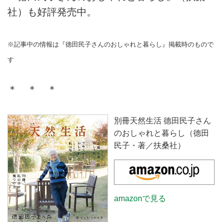
社）も好評発売中。
※記事中の情報は『德田民子さんのおしゃれと暮らし』掲載時のもので
す
＊ ＊ ＊
別冊天然生活 德田民子さん
のおしゃれと暮らし（德田
民子・著／扶桑社）
amazonで見る