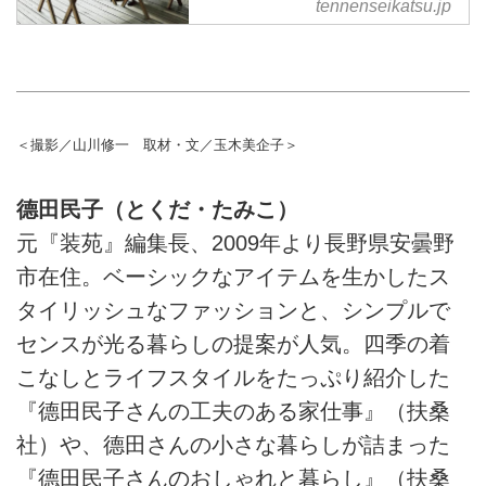
tennenseikatsu.jp
知恵はもちろん、Webオリジナル
の情報を毎日配信
＜撮影／山川修一 取材・文／玉木美企子＞
德田民子（とくだ・たみこ）
元『装苑』編集長、2009年より長野県安曇野
市在住。ベーシックなアイテムを生かしたス
タイリッシュなファッションと、シンプルで
センスが光る暮らしの提案が人気。四季の着
こなしとライフスタイルをたっぷり紹介した
『德田民子さんの工夫のある家仕事』（扶桑
社）や、德田さんの小さな暮らしが詰まった
『德田民子さんのおしゃれと暮らし』（扶桑