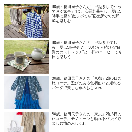
80歳・德田民子さんが「早起きしてやっ
ておく家事」4つ。安曇野暮らし、夏は5
時半に起き“散歩がてら”直売所で旬の野
菜を楽しむ
80歳・德田民子さんの「早起きの楽し
み」夏は5時半起き、50代から続ける“目
覚めのストレッチ”と一杯のコーヒーで今
日も楽しく
80歳、德田民子さんの「京都」2泊3日の
旅コーデ。遊びのある色柄使いと頼れる
バッグで楽しむ旅のおしゃれ
80歳、德田民子さんの「東京」2泊3日の
旅コーデ。モノトーンと頼れるバッグで
楽しむ旅のおしゃれ