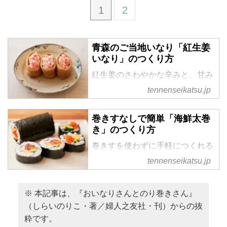
1
2
青森のご当地いなり「紅生姜
いなり」のつくり方
紅生姜のさわやかな辛みと、甘み
のあるもち米の酢飯が調和する
tennenseikatsu.jp
「紅生姜いなり」。青森で親しま
れているご当地いなりのひとつで
巻きすなしで簡単「海鮮太巻
す。本記事では、料理研究家・し
き」のつくり方
らいのりこさんの著書『おいなり
さんとのり巻きさん』から、その
巻きすを使わずに手軽につくれる
つくり方を紹介します。いつもの
「海鮮太巻き」。刺身をあらかじ
tennenseikatsu.jp
いなり寿司とはひと味違うおいし
めわさび醤油で和えておくこと
さを楽しめます。
で、ひと口ごとにうま味が広がり
ます。本記事では、料理研究家・
※ 本記事は、『おいなりさんとのり巻きさん』
しらいのりこさんの著書『おいな
（しらいのりこ・著／婦人之友社・刊）からの抜
りさんとのり巻きさん』から、ハ
粋です。