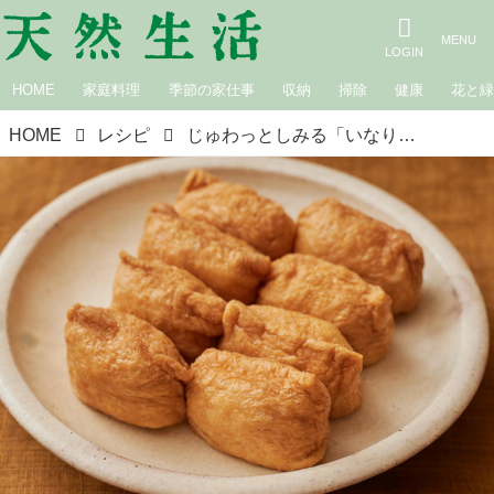
HOME
家庭料理
季節の家仕事
収納
掃除
健康
花と
HOME
レシピ
じゅわっとしみる「いなり寿司」のつくり方。油揚げをおいしく煮るコツと“関東風いなり”の基本レシピ／料理研究家・しらいのりこさん