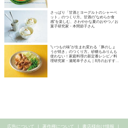
さっぱり「甘酒とヨーグルトのシャーベ
ット」のつくり方。甘酒の“なめらか食
感”を楽しむ、さわやかな夏のおやつ／お
菓子研究家・本間節子さん
“いつもの味”が生まれ変わる「豚のしょ
うが焼き」のつくり方。砂糖もみりんも
使わない！家庭料理の新定番レシピ／料
理研究家・瀬尾幸子さん｜8月のおすすめ
記事
広告について
著作権について
書店様向け情報