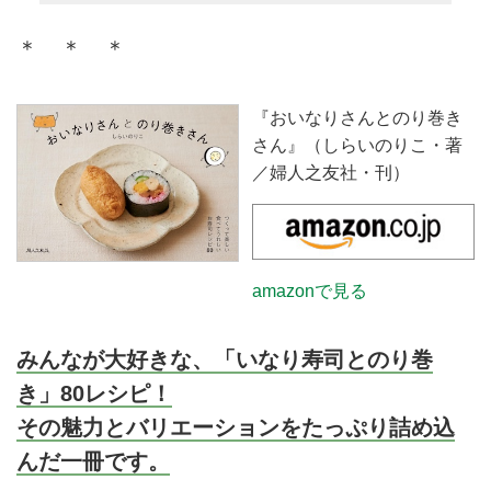
ーフサイズでつくる太巻きのレシ
ピを紹介。家庭でも気軽に楽しめ
＊ ＊ ＊
る、華やかな一品です。
『おいなりさんとのり巻き
さん』（しらいのりこ・著
／婦人之友社・刊）
amazonで見る
みんなが大好きな、「いなり寿司とのり巻
き」80レシピ！
その魅力とバリエーションをたっぷり詰め込
んだ一冊です。