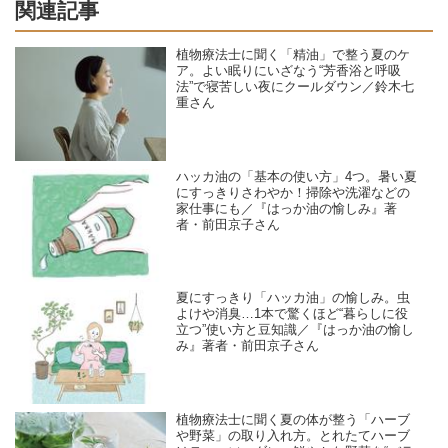
関連記事
植物療法士に聞く「精油」で整う夏のケ
ア。よい眠りにいざなう“芳香浴と呼吸
法”で寝苦しい夜にクールダウン／鈴木七
重さん
ハッカ油の「基本の使い方」4つ。暑い夏
にすっきりさわやか！掃除や洗濯などの
家仕事にも／『はっか油の愉しみ』著
者・前田京子さん
夏にすっきり「ハッカ油」の愉しみ。虫
よけや消臭…1本で驚くほど“暮らしに役
立つ”使い方と豆知識／『はっか油の愉し
み』著者・前田京子さん
植物療法士に聞く夏の体が整う「ハーブ
や野菜」の取り入れ方。とれたてハーブ