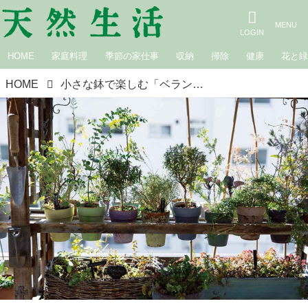
HOME
家庭料理
季節の家仕事
収納
掃除
健康
花と
HOME
小さな鉢で楽しむ「ベランダガーデニング」はメリットがいっぱい！鉢の入れ替えもラクラク、目線の高さに並べていつでも植物を観察／ガーデニングクリエイター・たなかやすこさん