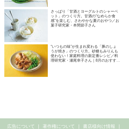
さっぱり「甘酒とヨーグルトのシャーベ
ット」のつくり方。甘酒の“なめらか食
感”を楽しむ、さわやかな夏のおやつ／お
菓子研究家・本間節子さん
“いつもの味”が生まれ変わる「豚のしょ
うが焼き」のつくり方。砂糖もみりんも
使わない！家庭料理の新定番レシピ／料
理研究家・瀬尾幸子さん｜8月のおすすめ
記事
広告について
著作権について
書店様向け情報