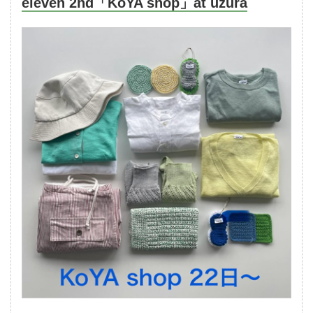
eleven 2nd「KoYA shop」at uzura