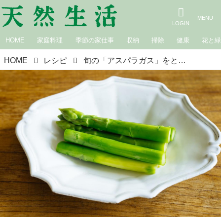
HOME
家庭料理
季節の家仕事
収納
掃除
健康
花と
HOME
レシピ
旬の「アスパラガス」をとびきりおいしくゆでるコツ。お弁当屋さんに教わる失敗しないゆで方と、えびのナンプラーバター炒めのつくり方／uzura・前田潤子さん