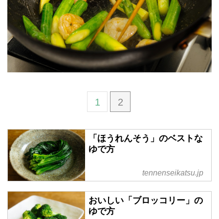
1
2
「ほうれんそう」のベストな
ゆで方
tennenseikatsu.jp
おいしい「ブロッコリー」の
ゆで方