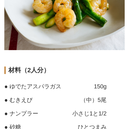
材料（2人分）
● ゆでたアスパラガス
150g
● むきえび
（中）5尾
● ナンプラー
小さじ1と1/2
● 砂糖
ひとつまみ