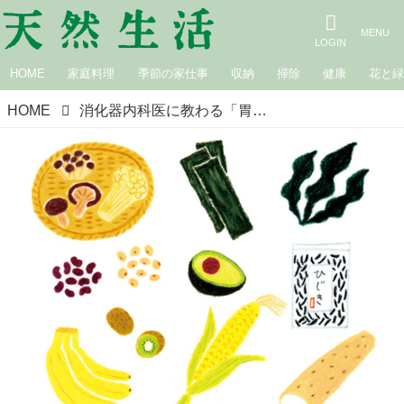
HOME
家庭料理
季節の家仕事
収納
掃除
健康
花と
HOME
消化器内科医に教わる「胃腸」を元気にするおすすめ食材と調理法。腸内環境を整える食べものと消化にいい調理でおなかを守る／工藤あきさん