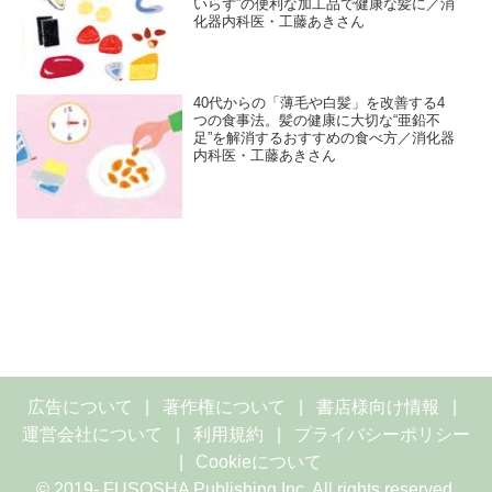
いらず”の便利な加工品で健康な髪に／消
化器内科医・工藤あきさん
40代からの「薄毛や白髪」を改善する4
つの食事法。髪の健康に大切な“亜鉛不
足”を解消するおすすめの食べ方／消化器
内科医・工藤あきさん
広告について
著作権について
書店様向け情報
運営会社について
利用規約
プライバシーポリシー
Cookieについて
© 2019- FUSOSHA Publishing Inc. All rights reserved.