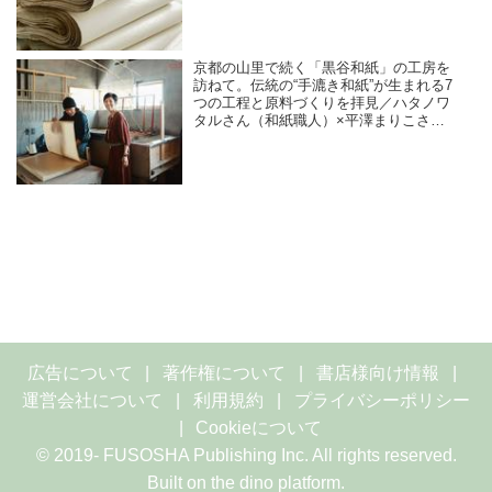
（版画家・イラストレーター）
京都の山里で続く「黒谷和紙」の工房を
訪ねて。伝統の“手漉き和紙”が生まれる7
つの工程と原料づくりを拝見／ハタノワ
タルさん（和紙職人）×平澤まりこさん
（版画家・イラストレーター）
広告について
著作権について
書店様向け情報
運営会社について
利用規約
プライバシーポリシー
Cookieについて
© 2019- FUSOSHA Publishing Inc. All rights reserved.
Built on
the dino platform
.