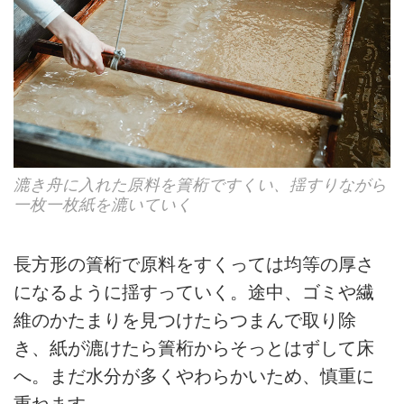
漉き舟に入れた原料を簀桁ですくい、揺すりながら
一枚一枚紙を漉いていく
長方形の簀桁で原料をすくっては均等の厚さ
になるように揺すっていく。途中、ゴミや繊
維のかたまりを見つけたらつまんで取り除
き、紙が漉けたら簀桁からそっとはずして床
へ。まだ水分が多くやわらかいため、慎重に
重ねます。