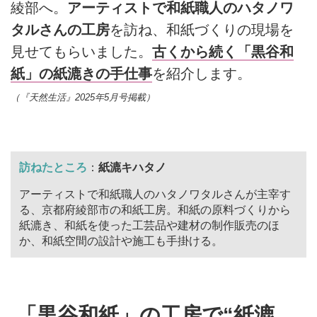
綾部へ。
アーティストで和紙職人のハタノワ
タルさんの工房
を訪ね、和紙づくりの現場を
見せてもらいました。
古くから続く「黒谷和
紙」の紙漉きの手仕事
を紹介します。
（『天然生活』2025年5月号掲載）
訪ねたところ
：
紙漉キハタノ
アーティストで和紙職人のハタノワタルさんが主宰す
る、京都府綾部市の和紙工房。和紙の原料づくりから
紙漉き、和紙を使った工芸品や建材の制作販売のほ
か、和紙空間の設計や施工も手掛ける。
「黒谷和紙」の工房で“紙漉