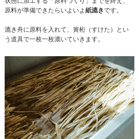
状態に加工する「原料づくり」までを終え、
の原料づくりを紹介します。
原料が準備できたらいよいよ
紙漉き
です。
（『天然生活』2025年5月号掲
載）
漉き舟に原料を入れて、簀桁（すけた）とい
う道具で一枚一枚漉いていきます。