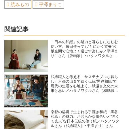
読みもの
平澤まりこ
関連記事
「日本の和紙」の魅力と暮らしになじむ
使い方。毎日使っても“とにかく丈夫”和
紙空間で心地よく過ごす楽しみ／平澤ま
りこさん（版画家）×ハタノワタルさん
（和紙職人）対談
和紙職人と考える「サステナブルな暮ら
し」京都の山奥で続く伝統“黒谷和紙”で
現代の生活を心地よく。紙漉き文化の未
来と思い／ハタノワタルさん（和紙職
人）×平澤まりこさん（版画家・イラス
トレーター）
京都の秘境で生まれる手漉き和紙「黒谷
和紙」の魅力。おおらかな風合いと“強く
て丈夫”な日本伝統の使う紙／ハタノワタ
ルさん（和紙職人）×平澤まりこさん