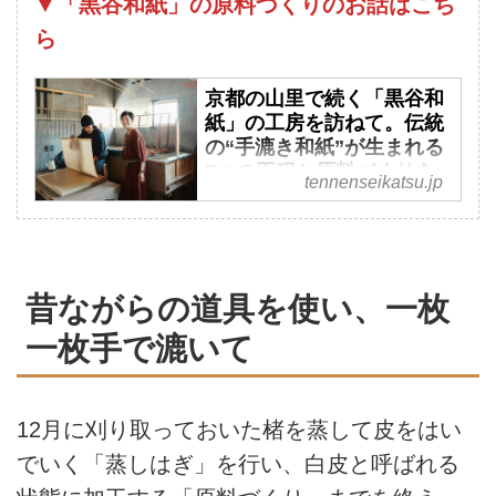
▼「黒谷和紙」の原料づくりのお話はこち
ら
京都の山里で続く「黒谷和
紙」の工房を訪ねて。伝統
の“手漉き和紙”が生まれる
7つの工程と原料づくりを
tennenseikatsu.jp
拝見／ハタノワタルさん
（和紙職人）×平澤まりこ
さん（版画家・イラストレ
ーター） - 天然生活web
昔ながらの道具を使い、一枚
和紙を使った版画作品を手掛け
るイラストレーター・版画家の
一枚手で漉いて
平澤まりこさんが、京都・綾部
へ。アーティストで和紙職人の
ハタノワタルさんの工房を訪
12月に刈り取っておいた楮を蒸して皮をはい
ね、和紙づくりの現場を見せて
もらいました。古くから続く
でいく「蒸しはぎ」を行い、白皮と呼ばれる
「黒谷和紙」のできる過程と紙