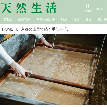
HOME
家庭料理
季節の家仕事
収納
掃除
健康
花と
HOME
京都の山里で続く手仕事「紙漉き」の現場を訪ねて。1枚1枚ていねいに漉く“昔ながらの和紙づくり”職人の仕事を拝見／ハタノワタルさん（和紙職人）×平澤まりこさん（版画家・イラストレーター）