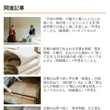
関連記事
「日本の和紙」の魅力と暮らしになじむ
使い方。毎日使っても“とにかく丈夫”和
紙空間で心地よく過ごす楽しみ／平澤ま
りこさん（版画家）×ハタノワタルさん
（和紙職人）対談
京都の秘境で生まれる手漉き和紙「黒谷
和紙」の魅力。おおらかな風合いと“強く
て丈夫”な日本伝統の使う紙／ハタノワタ
ルさん（和紙職人）×平澤まりこさん
（版画家・イラストレーター）
京都の山里で続く手仕事「紙漉き」の現
場を訪ねて。1枚1枚ていねいに漉く“昔な
がらの和紙づくり”職人の仕事を拝見／ハ
タノワタルさん（和紙職人）×平澤まり
こさん（版画家・イラストレーター）
京都の山里で続く「黒谷和紙」の工房を