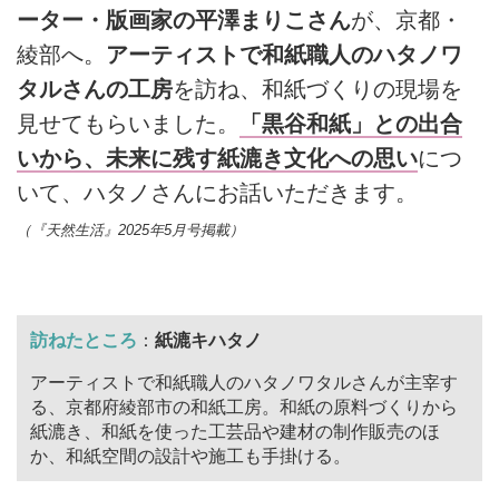
ーター・版画家の平澤まりこさん
が、京都・
綾部へ。
アーティストで和紙職人のハタノワ
タルさんの工房
を訪ね、和紙づくりの現場を
見せてもらいました。
「黒谷和紙」との出合
いから、未来に残す紙漉き文化への思い
につ
いて、ハタノさんにお話いただきます。
（『天然生活』2025年5月号掲載）
訪ねたところ
：
紙漉キハタノ
アーティストで和紙職人のハタノワタルさんが主宰す
る、京都府綾部市の和紙工房。和紙の原料づくりから
紙漉き、和紙を使った工芸品や建材の制作販売のほ
か、和紙空間の設計や施工も手掛ける。