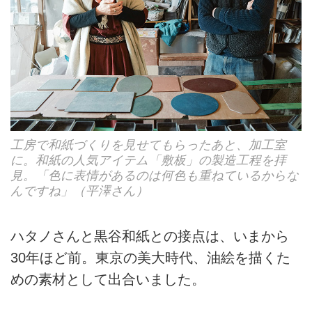
工房で和紙づくりを見せてもらったあと、加工室
に。和紙の人気アイテム「敷板」の製造工程を拝
見。「色に表情があるのは何色も重ねているからな
んですね」（平澤さん）
ハタノさんと黒谷和紙との接点は、いまから
30年ほど前。東京の美大時代、油絵を描くた
めの素材として出合いました。