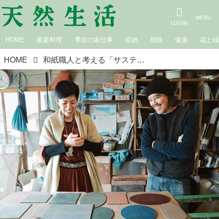
HOME
家庭料理
季節の家仕事
収納
掃除
健康
花と
HOME
和紙職人と考える「サステナブルな暮らし」京都の山奥で続く伝統“黒谷和紙”で現代の生活を心地よく。紙漉き文化の未来と思い／ハタノワタルさん（和紙職人）×平澤まりこさん（版画家・イラストレーター）