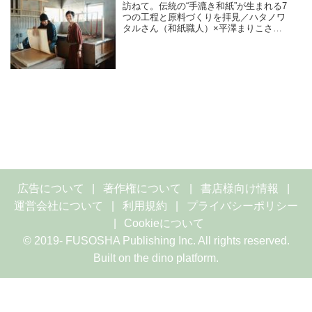
訪ねて。伝統の“手漉き和紙”が生まれる7
つの工程と原料づくりを拝見／ハタノワ
タルさん（和紙職人）×平澤まりこさん
（版画家・イラストレーター）
広告について
著作権について
書店様向け情報
運営会社について
利用規約
プライバシーポリシー
Cookieについて
© 2019- FUSOSHA Publishing Inc. All rights reserved.
Built on
the dino platform
.