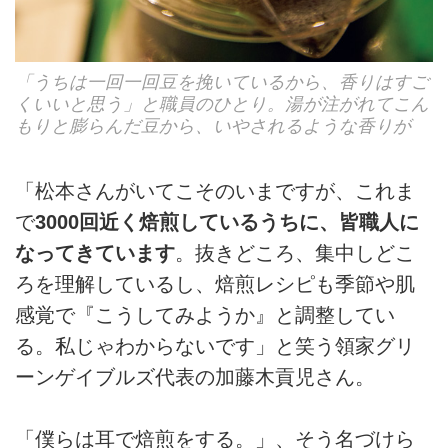
「うちは一回一回豆を挽いているから、香りはすご
くいいと思う」と職員のひとり。湯が注がれてこん
もりと膨らんだ豆から、いやされるような香りが
「松本さんがいてこそのいまですが、これま
で
3000回近く焙煎しているうちに、皆職人に
なってきています
。抜きどころ、集中しどこ
ろを理解しているし、焙煎レシピも季節や肌
感覚で『こうしてみようか』と調整してい
る。私じゃわからないです」と笑う領家グリ
ーンゲイブルズ代表の加藤木貢児さん。
「僕らは耳で焙煎をする。」、そう名づけら