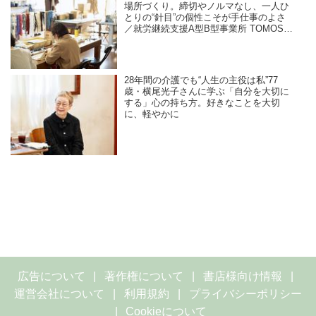
場所づくり。締切やノルマなし、一人ひ
とりの“針目”の個性こそが手仕事のよさ
／就労継続支援A型B型事業所 TOMOS
company Ltd.
28年間の介護でも“人生の主役は私”77
歳・横尾光子さんに学ぶ「自分を大切に
する」心の持ち方。好きなことを大切
に、軽やかに
広告について
著作権について
書店様向け情報
運営会社について
利用規約
プライバシーポリシー
Cookieについて