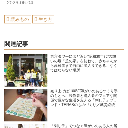
2026-06-04
読みもの
生き方
関連記事
東京タワーにほど近い“昭和30年代”の憩
いの場「芝の家」を訪ねて。赤ちゃんか
ら高齢者まで自由に出入りできる、なく
てはならない場所
売り上げは“100%”障がいのあるつくり手
のもとへ。製作者と購入者のフェアな関
係で豊かな生活を支える「刺し子」ブラ
ンド・TERASのものづくり／就労継続支
援A型B型事業所 TOMOS company Ltd.
「刺し子」でつなぐ障がいのある人の居