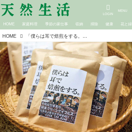
HOME
家庭料理
季節の家仕事
収納
掃除
健康
花と
HOME
「僕らは耳で焙煎をする。」埼玉・上尾で視覚障害のある人たちがつくる“人気コーヒー”が生まれるまで／領家グリーンゲイブルズ