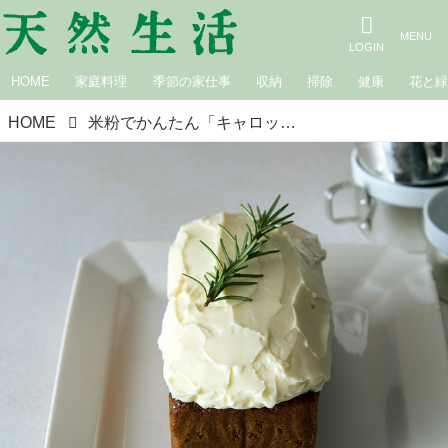
HOME
家庭料理
季節の家仕事
収納
掃除
健康
花と
HOME
米粉でかんたん「キャロットケーキ」のつくり方。材料を混ぜて焼くだけ！しっとり軽やかな米粉のケーキ／キャロットケーキ研究家・小豆田マチ子さん