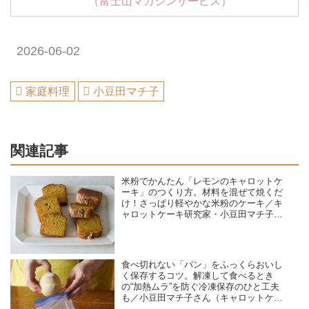
（富士山マガジンサービス）
2026-06-02
家庭料理
小豆田マチ子
関連記事
米粉でかんたん「レモンのキャロットケ
ーキ」のつくり方。材料を混ぜて焼くだ
け！さっぱり軽やかな米粉のケーキ／キ
ャロットケーキ研究家・小豆田マチ子さ
ん
食べ切れない「パン」をふっくらおいし
く保存するコツ。解凍して食べるとき
の“加熱ムラ”を防ぐ冷凍保存のひと工夫
も／小豆田マチ子さん（キャロットケー