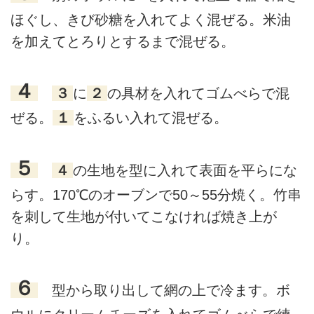
ほぐし、きび砂糖を入れてよく混ぜる。米油
を加えてとろりとするまで混ぜる。
４
３
に
２
の具材を入れてゴムべらで混
ぜる。
１
をふるい入れて混ぜる。
５
４
の生地を型に入れて表面を平らにな
らす。170℃のオーブンで50～55分焼く。竹串
を刺して生地が付いてこなければ焼き上が
り。
６
型から取り出して網の上で冷ます。ボ