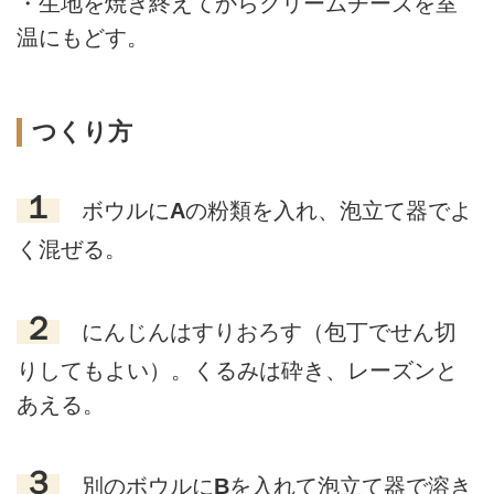
・生地を焼き終えてからクリームチーズを室
温にもどす。
つくり方
１
ボウルに
A
の粉類を入れ、泡立て器でよ
く混ぜる。
２
にんじんはすりおろす（包丁でせん切
りしてもよい）。くるみは砕き、レーズンと
あえる。
３
別のボウルに
B
を入れて泡立て器で溶き