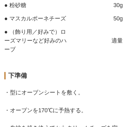
● 粉砂糖
30g
● マスカルポーネチーズ
50g
● （飾り用／好みで）ロ
ーズマリーなど好みのハ
適量
ーブ
下準備
・型にオーブンシートを敷く。
・オーブンを170℃に予熱する。