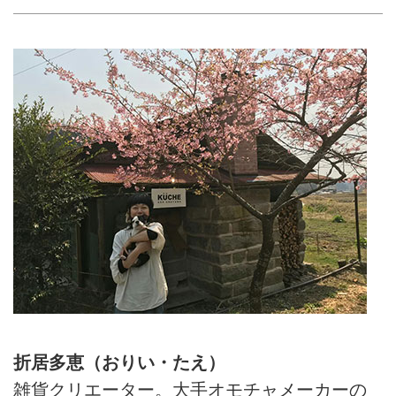
asoうぶやまキュッフェ・折
居多恵さん - 天然生活web
熊本県・阿蘇の山奥で平日は畑仕
事、週末は夫と小さなレストラン
を営んでいる折居多恵さん。もと
もと雑貨クリエイターとして東京
で店を経営しており、田舎暮らし
をしたかったわけではないといい
ます。移住後は暮らしのほとんど
が手づくりになり、はじめての経
験に日々、新しい自分を発見して
いるそう。今回は「ハーブティー
をつくるときめき」に気づいたお
話です。
折居多恵（おりい・たえ）
雑貨クリエーター。大手オモチャメーカーの