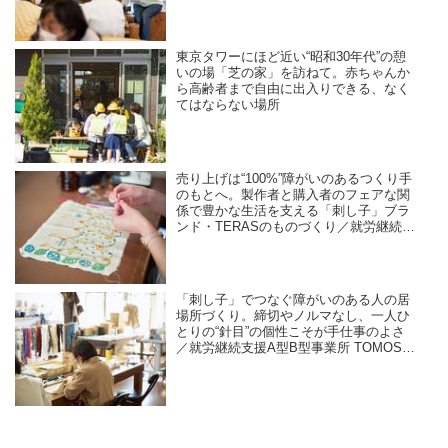
東京タワーにほど近い“昭和30年代”の憩
いの場「芝の家」を訪ねて。赤ちゃんか
ら高齢者まで自由に出入りできる、なく
てはならない場所
売り上げは“100%”障がいのあるつくり手
のもとへ。製作者と購入者のフェアな関
係で豊かな生活を支える「刺し子」ブラ
ンド・TERASのものづくり／就労継続支
援A型B型事業所 TOMOS company Ltd.
「刺し子」でつなぐ障がいのある人の居
場所づくり。締切やノルマなし、一人ひ
とりの“針目”の個性こそが手仕事のよさ
／就労継続支援A型B型事業所 TOMOS
company Ltd.