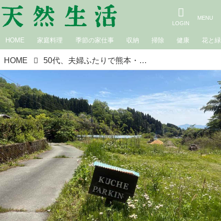
HOME
家庭料理
季節の家仕事
収納
掃除
健康
花と
HOME
50代、夫婦ふたりで熊本・阿蘇の山奥へ移住。計画的な生き方より「ここで生きてみたい」と思える場所で“暮らしを手づくり”してみる／asoうぶやまキュッフェ・折居多恵さん