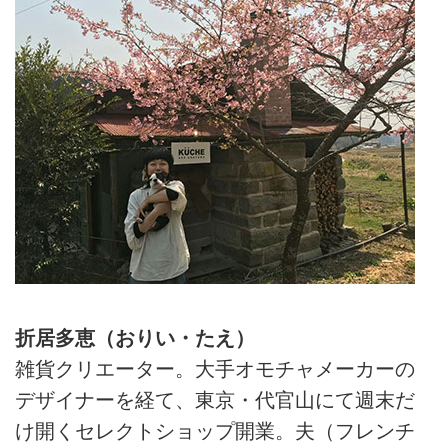
事、週末は夫と小さなレストラン
を営んでいる折居多恵さん。もと
もと雑貨クリエイターとして東京
で店を経営しており、仕事も暮ら
しも無理をしてでも計画的に進め
るタイプ。田舎暮らしをしたかっ
たわけではないといいます。計画
や常識より“面白さ”を優先した結
果、思いもよらなかった場所で、
50代のいまも、日々、あたらしい
自分を発見しているそう。今回は
「だれもが暮らしのクリエイタ
ー」と気づいたお話。
折居多恵（おりい・たえ）
雑貨クリエーター。大手オモチャメーカーの
デザイナーを経て、東京・代官山にて週末だ
け開くセレクトショップ開業。夫（フレンチ