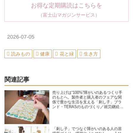
お得な定期購読はこちらを
（富士山マガジンサービス）
2026-07-05
読みもの
健康
花と緑
生き方
関連記事
売り上げは“100%”障がいのあるつくり手
のもとへ。製作者と購入者のフェアな関
係で豊かな生活を支える「刺し子」ブラ
ンド・TERASのものづくり／就労継続支
援A型B型事業所 TOMOS company Ltd.
「刺し子」でつなぐ障がいのある人の居