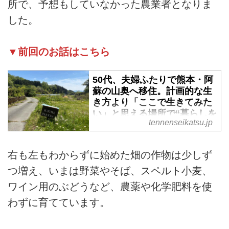
所で、予想もしていなかった農業者となりま
した。
▼前回のお話はこちら
50代、夫婦ふたりで熊本・阿
蘇の山奥へ移住。計画的な生
き方より「ここで生きてみた
い」と思える場所で“暮らしを
tennenseikatsu.jp
手づくり”してみる／asoうぶ
やまキュッフェ・折居多恵さ
ん - 天然生活web
右も左もわからずに始めた畑の作物は少しず
熊本県・阿蘇の山奥で平日は畑仕
つ増え、いまは野菜やそば、スペルト小麦、
事、週末は夫と小さなレストラン
ワイン用のぶどうなど、農薬や化学肥料を使
を営んでいる折居多恵さん。もと
もと雑貨クリエイターとして東京
わずに育てています。
で店を経営しており、仕事も暮ら
しも無理をしてでも計画的に進め