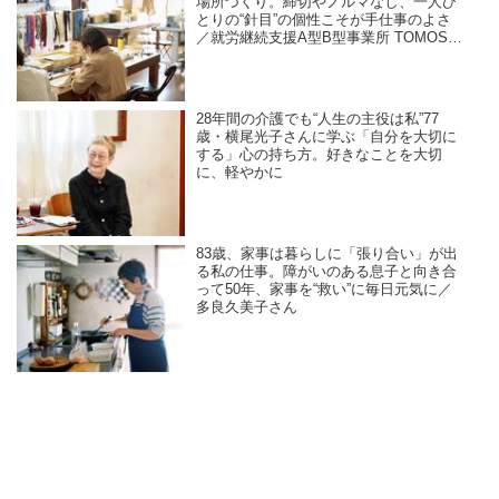
場所づくり。締切やノルマなし、一人ひ
とりの“針目”の個性こそが手仕事のよさ
／就労継続支援A型B型事業所 TOMOS
company Ltd.
28年間の介護でも“人生の主役は私”77
歳・横尾光子さんに学ぶ「自分を大切に
する」心の持ち方。好きなことを大切
に、軽やかに
83歳、家事は暮らしに「張り合い」が出
る私の仕事。障がいのある息子と向き合
って50年、家事を“救い”に毎日元気に／
多良久美子さん