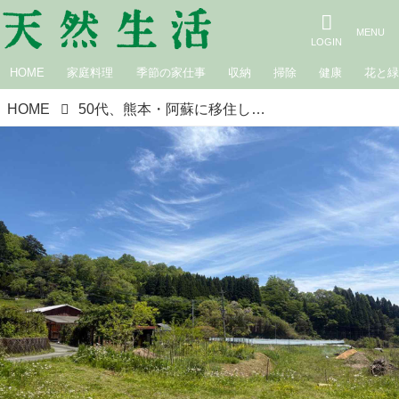
HOME
家庭料理
季節の家仕事
収納
掃除
健康
花と
HOME
50代、熊本・阿蘇に移住して始めた「ハーブティー」づくり。産山村は野草やハーブの宝庫！おいしくて“心ときめく”手づくりのある暮らし／asoうぶやまキュッフェ・折居多恵さん