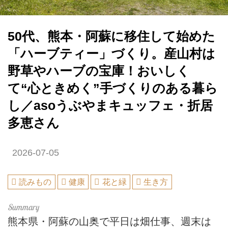
50代、熊本・阿蘇に移住して始めた
「ハーブティー」づくり。産山村は
野草やハーブの宝庫！おいしく
て“心ときめく”手づくりのある暮ら
し／asoうぶやまキュッフェ・折居
多恵さん
2026-07-05
読みもの
健康
花と緑
生き方
熊本県・阿蘇の山奥で平日は畑仕事、週末は