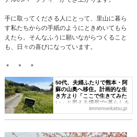
手に取ってくださる人にとって、里山に暮ら
す私たちからの手紙のようにときめいてもら
えたら。そんなふうに願いながらつくること
も、日々の喜びになっています。
＊ ＊ ＊
50代、夫婦ふたりで熊本・阿
蘇の山奥へ移住。計画的な生
き方より「ここで生きてみた
い」と思える場所で“暮らしを
tennenseikatsu.jp
手づくり”してみる／asoうぶ
やまキュッフェ・折居多恵さ
ん - 天然生活web
熊本県・阿蘇の山奥で平日は畑仕