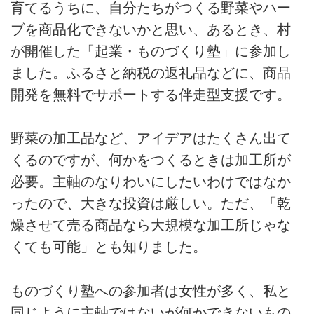
育てるうちに、自分たちがつくる野菜やハー
るタイプ。田舎暮らしをしたかっ
たわけではないといいます。計画
ブを商品化できないかと思い、あるとき、村
や常識より“面白さ”を優先した結
が開催した「起業・ものづくり塾」に参加し
果、思いもよらなかった場所で、
50代のいまも、日々、あたらしい
ました。ふるさと納税の返礼品などに、商品
自分を発見しているそう。今回は
開発を無料でサポートする伴走型支援です。
「だれもが暮らしのクリエイタ
ー」と気づいたお話。
野菜の加工品など、アイデアはたくさん出て
くるのですが、何かをつくるときは加工所が
必要。主軸のなりわいにしたいわけではなか
ったので、大きな投資は厳しい。ただ、「乾
燥させて売る商品なら大規模な加工所じゃな
くても可能」とも知りました。
ものづくり塾への参加者は女性が多く、私と
同じように主軸ではないが何かできないもの