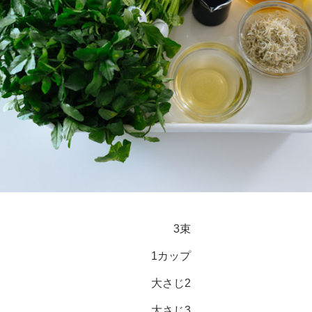
3束
1カップ
大さじ2
大さじ3