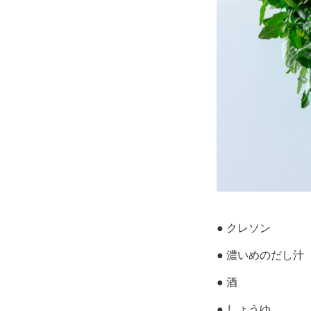
● クレソン
● 濃いめのだし汁
● 酒
● しょうゆ