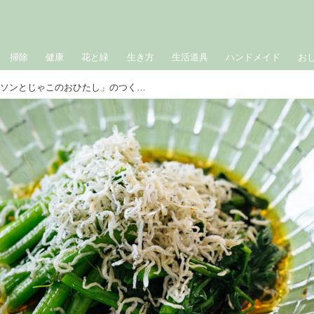
掃除
健康
花と緑
生き方
生活道具
ハンドメイド
お
初夏のさっぱり副菜「クレソンとじゃこのおひたし」のつくり方。さわやかな香りとほのかな辛みを“和風だし”で楽しむひと皿｜松田美智子の季節の仕事