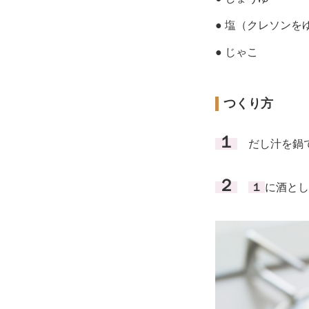
● 塩（クレソンを
● じゃこ
つくり方
１
だし汁を鍋で
２
１
に酒とし