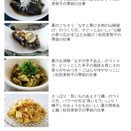
美智子の季節の仕事
夏のごちそう「なすと豚ひき肉の山椒揚
げ」のつくり方。サクッとおいしい“山椒
の香り広がる”はさみ揚げ｜松田美智子の
季節の仕事
夏のお漬物「なすの辛子あえ」のつくり
方。ピリッとした辛子の風味＆青じその
香りがやみつき！ごはんや冷ややっこに
｜松田美智子の季節の仕事
さっぱり「長いものあえそう麺」のつく
り方。パワーが出る“長いも”たっぷり！
梅干しやみょうがもおいしい夏の簡単あ
え麺｜松田美智子の季節の仕事