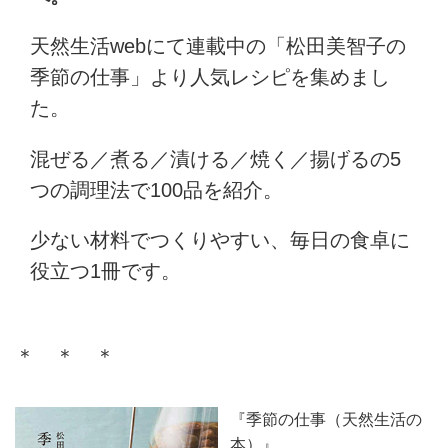
天然生活webにて連載中の「松田美智子の
季節の仕事」より人気レシピを集めまし
た。
混ぜる／煮る／漬ける／焼く／揚げるの5
つの調理法で100品を紹介。
少ない材料でつくりやすい、毎日の食卓に
役立つ1冊です。
＊ ＊ ＊
『季節の仕事（天然生活の
本）』