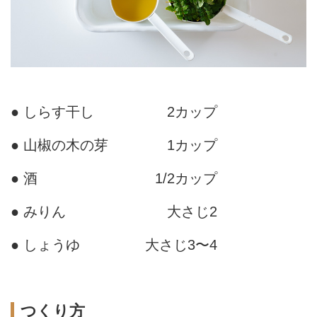
● しらす干し
2カップ
● 山椒の木の芽
1カップ
● 酒
1/2カップ
● みりん
大さじ2
● しょうゆ
大さじ3〜4
つくり方