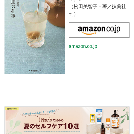
（松田美智子・著／扶桑社
刊）
amazon.co.jp