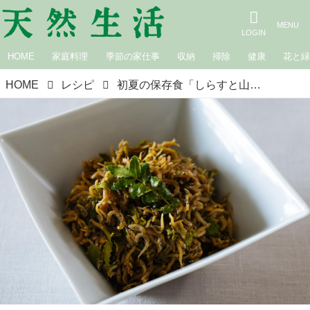
HOME
家庭料理
季節の家仕事
収納
掃除
健康
花と
HOME
レシピ
初夏の保存食「しらすと山椒の葉の佃煮風」のつくり方。さわやかな香りとふわっと食感を楽しむ“ごはんのお供”｜松田美智子の季節の仕事