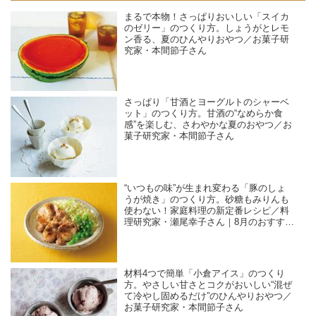
まるで本物！さっぱりおいしい「スイカ
のゼリー」のつくり方。しょうがとレモ
ン香る、夏のひんやりおやつ／お菓子研
究家・本間節子さん
さっぱり「甘酒とヨーグルトのシャーベ
ット」のつくり方。甘酒の“なめらか食
感”を楽しむ、さわやかな夏のおやつ／お
菓子研究家・本間節子さん
“いつもの味”が生まれ変わる「豚のしょ
うが焼き」のつくり方。砂糖もみりんも
使わない！家庭料理の新定番レシピ／料
理研究家・瀬尾幸子さん｜8月のおすすめ
記事
材料4つで簡単「小倉アイス」のつくり
方。やさしい甘さとコクがおいしい“混ぜ
て冷やし固めるだけ”のひんやりおやつ／
お菓子研究家・本間節子さん