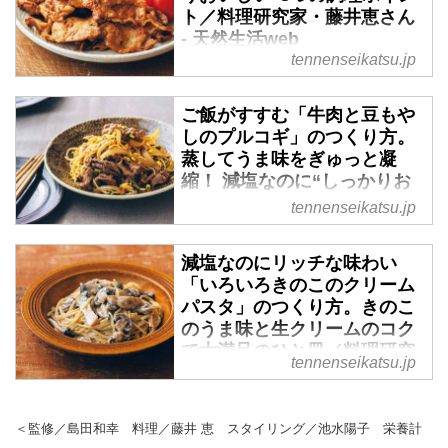
ト／料理研究家・藤井恵さん
- 天然生活web
tennenseikatsu.jp
ご飯がすすむ「牛肉と豆もや
しのプルコギ」のつくり方。
蒸してうま味をぎゅっと凝
縮！ 減塩なのに“しっかりお
いしい”2つの調理ポイント／
tennenseikatsu.jp
料理研究家・藤井恵さん - 天
然生活web
減塩なのにリッチな味わい
「いろいろきのこのクリーム
パスタ」のつくり方。きのこ
のうま味と生クリームのコク
で大満足のひと皿／料理研究
tennenseikatsu.jp
家・藤井恵さん - 天然生活
web
＜監修／島田和幸 料理／藤井 恵 スタイリング／池水陽子 栄養計