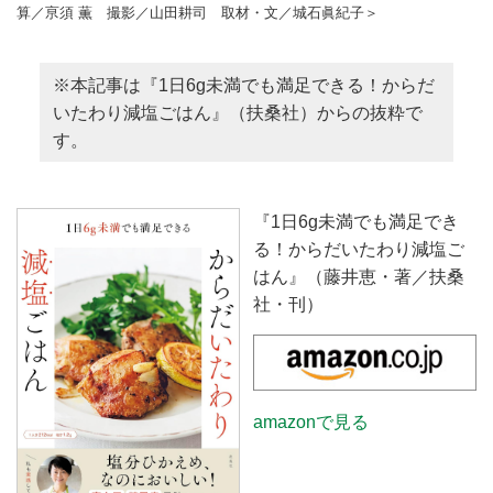
算／亰須 薫 撮影／山田耕司 取材・文／城石眞紀子＞
※本記事は『1日6g未満でも満足できる！からだ
いたわり減塩ごはん』（扶桑社）からの抜粋で
す。
『1日6g未満でも満足でき
る！からだいたわり減塩ご
はん』（藤井恵・著／扶桑
社・刊）
amazonで見る