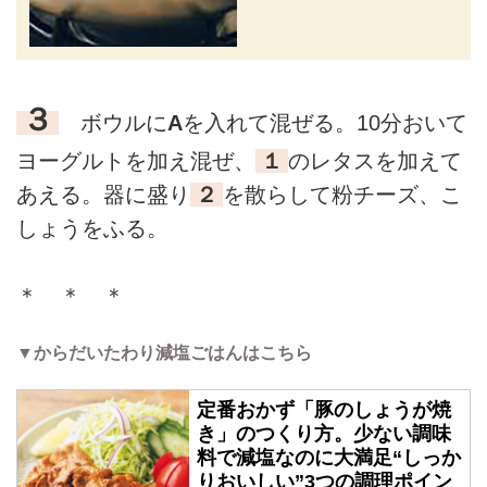
３
ボウルに
A
を入れて混ぜる。10分おいて
ヨーグルトを加え混ぜ、
１
のレタスを加えて
あえる。器に盛り
２
を散らして粉チーズ、こ
しょうをふる。
＊ ＊ ＊
▼からだいたわり減塩ごはんはこちら
定番おかず「豚のしょうが焼
き」のつくり方。少ない調味
料で減塩なのに大満足“しっか
りおいしい”3つの調理ポイン