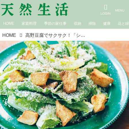
HOME
家庭料理
季節の家仕事
収納
掃除
健康
花と
HOME
高野豆腐でサクサク！「シーザーサラダ高野豆腐クルトン」のつくり方。さわやかな“減塩ヨーグルトドレッシング”と合わせて満足度アップ／料理研究家・藤井恵さん