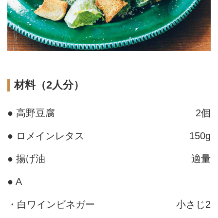
材料（2人分）
● 高野豆腐
2個
● ロメインレタス
150g
● 揚げ油
適量
● A
・白ワインビネガー
小さじ2