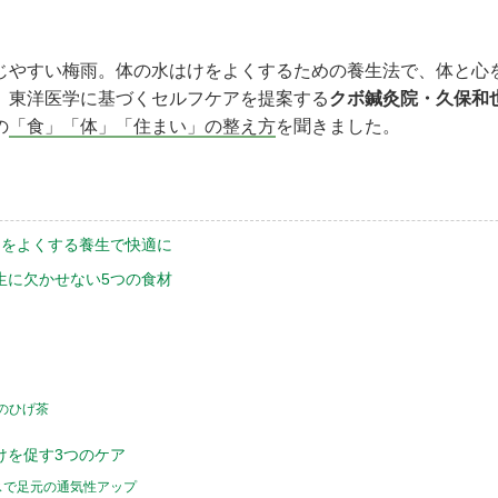
じやすい梅雨。体の水はけをよくするための養生法で、体と心
、東洋医学に基づくセルフケアを提案する
クボ鍼灸院・久保和
の
「食」「体」「住まい」の整え方
を聞きました。
けをよくする養生で快適に
生に欠かせない5つの食材
のひげ茶
けを促す3つのケア
スで足元の通気性アップ