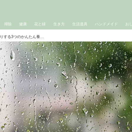
掃除
健康
花と緑
生き方
生活道具
ハンドメイド
お
梅雨どきの「だるさや眠気」がすっきりする3つのかんたん養生。旬の食材や“足まわり”のケアで快適に過ごす知恵／クボ鍼灸院・久保和也さん