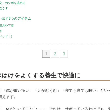
交」のツボを温める
ほぐす
い出す3つのアイテム
寝具や下着
き
ベッド下）
1
2
3
水はけをよくする養生で快適に
と「体が重だるい」「足がむくむ」「寝ても寝ても眠い」とい
増えます。
に、体がついてこない……。それは、サボっているわけでも、