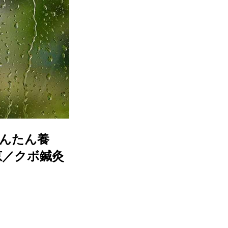
んたん養
恵／クボ鍼灸