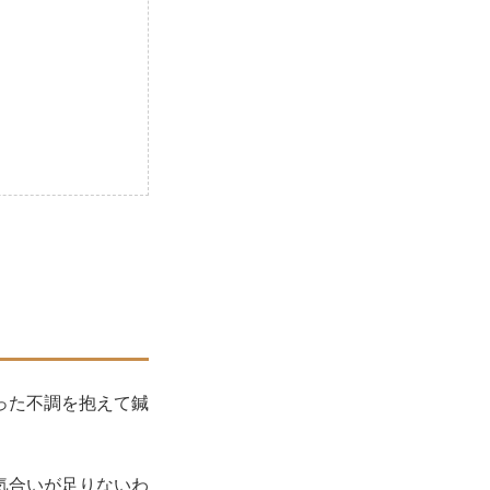
った不調を抱えて鍼
気合いが足りないわ