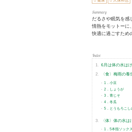
健康
久保和也
だるさや眠気を感
情熱をモットーに
快適に過ごすため
6月は体の水は
〈食〉梅雨の養
1．小豆
2．しょうが
3．青じそ
4．冬瓜
5．とうもろこし
〈体〉体の水は
1．5本指ソック