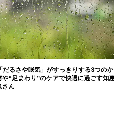
「だるさや眠気」がすっきりする3つのか
材や“足まわり”のケアで快適に過ごす知
也さん