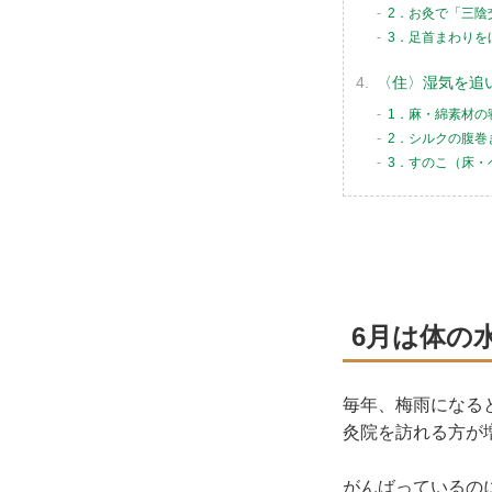
2．お灸で「三陰
3．足首まわりを
〈住〉湿気を追
1．麻・綿素材の
2．シルクの腹巻
3．すのこ（床・
6月は体の
毎年、梅雨になる
灸院を訪れる方が
がんばっているの