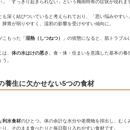
い」「すっきり起きられない」という梅雨特有の症状が現れま
とも深く結びついていると考えられており、「思い悩みやすい
、脾胃が弱りやすく、湿邪の影響を受けやすい傾向に。
がこもった「
湿熱（しつねつ）
」の状態になると、肌トラブル
こは、
体の水はけの悪さ
。食・体・住まいを意識した基本の養
ょう。
の養生に欠かせない5つの食材
な
利水食材
のひとつ。体の余計な水分や老廃物を排出し、むく
たり、そのまま食べたりと毎日取り入れやすい食材です。