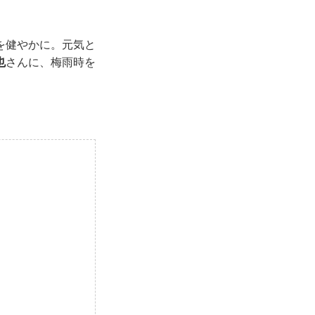
を健やかに。元気と
也
さんに、梅雨時を