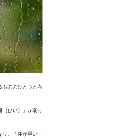
るもののひとつと考
胃（ひい）
」が弱り
なり、「体が重い・