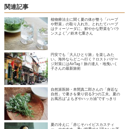
関連記事
植物療法士に聞く夏の体が整う「ハーブ
や野菜」の取り入れ方。とれたてハーブ
はティーソーダに、鮮やかな野菜を“バラ
ンスよく”／鈴木七重さん
円安でも「大人ひとり旅」を楽しみた
い。海外ならどこへ行く？ロストバゲー
ジ対策にはAirTag！旅の達人・地曳いく
子さんの最新旅術
自然派医師・本間真二郎さんの「身近な
自然」で暑さを乗り切る3つの工夫。夏の
お風呂は“よもぎやハッカ油”ですっきり
夏の冷えに「赤じそハイビスカスティ