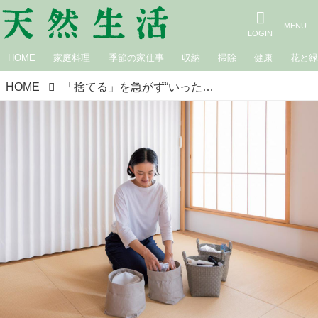
HOME
家庭料理
季節の家仕事
収納
掃除
健康
花と
HOME
「捨てる」を急がず“いったん保留”で片づけのストレスがぐっと軽く。空間や心にゆとりが生まれる収納の工夫／整理収納コンサルタント・本多さおりさん