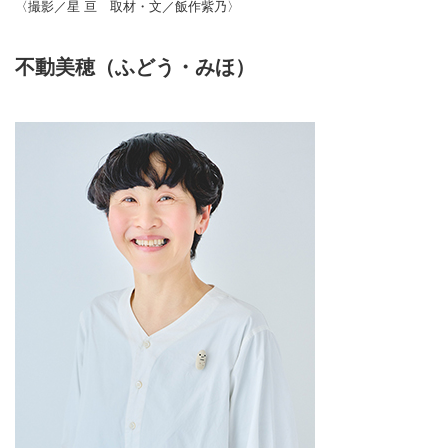
〈撮影／星 亘 取材・文／飯作紫乃〉
不動美穂（ふどう・みほ）