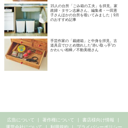
15人の台所「ごみ箱の工夫」を拝見。家
政婦・タサン志麻さん、編集者・一田憲
子さんほかの台所を覗いてみました｜9月
のおすすめ記事
手芸作家の「裁縫箱」と中身を拝見。古
道具店でひとめ惚れした“赤い取っ手”の
かわいい相棒／不動美穂さん
広告について
著作権について
書店様向け情報
運営会社について
利用規約
プライバシーポリシー