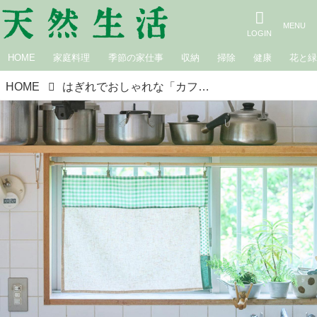
HOME
家庭料理
季節の家仕事
収納
掃除
健康
花と
HOME
はぎれでおしゃれな「カフェカーテン」のつくり方。涼しげな素材で“かわいく手づくり”ミシンで楽しむ布小物／布作家・不動美穂さん