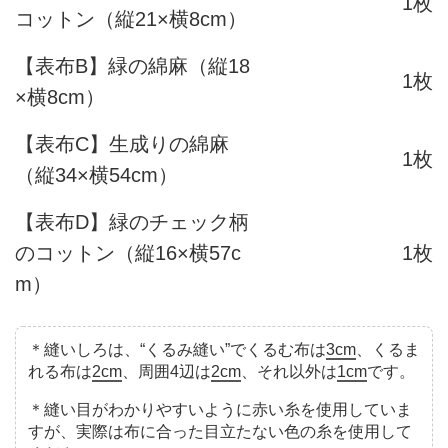
1枚
コットン（縦21×横8cm）
【表布B】緑の綿麻（縦18
1枚
×横8cm）
【表布C】生成りの綿麻
1枚
（縦34×横54cm）
【表布D】緑のチェック柄
のコットン（縦16×横57c
1枚
m）
＊縫いしろは、“くるみ縫い”でくるむ布は
3cm
、くるま
れる布は
2cm
、周囲4辺は
2cm
、それ以外は
1cm
です。
＊縫い目がわかりやすいように赤い糸を使用していま
すが、実際は布に合った目立たない色の糸を使用して