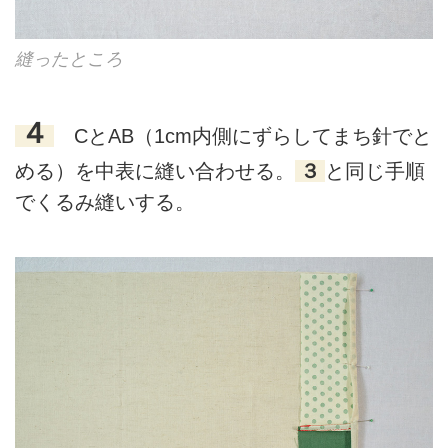
縫ったところ
４
CとAB（1cm内側にずらしてまち針でと
める）を中表に縫い合わせる。
３
と同じ手順
でくるみ縫いする。