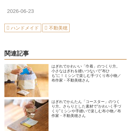
2026-06-23
ハンドメイド
不動美穂
関連記事
はぎれでかわいい「巾着」のつくり方。
小さなはぎれを縫いつないで“布ひ
も”に！ミシンで楽しむ手づくり布小物／
布作家・不動美穂さん
はぎれでかんたん「コースター」のつく
り方。さらりとした素材で“かわいく手づ
くり”ミシンや手縫いで楽しむ布小物／布
作家・不動美穂さん