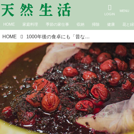
HOME
家庭料理
季節の家仕事
収納
掃除
健康
花と
HOME
1000年後の食卓にも「昔ながらの梅干し」を残したい。若き梅農家・梅ボーイズの山本将志郎さんが挑む“日本の梅文化”のいまと未来