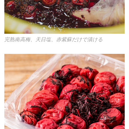
完熟南高梅、天日塩、赤紫蘇だけで漬ける