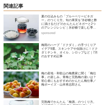
関連記事
夏の仕込みもの「ブルーベリービネガ
ー」のつくり方。旬の果実を“氷砂糖と酢
に漬けるだけ”のかんたんビネガーと2つ
のアレンジレシピ｜氷砂糖で楽しむ季節
の家仕事／榎本美沙さん
梅雨のハーブ「ドクダミ」の手づくりア
イデア9選。スキンケアや虫除けに！ドク
ダミチンキ、オイル、シロップなど｜7月
のおすすめ記事
梅の産地・和歌山の梅農家に聞く「梅仕
事」の楽しみ。青梅と完熟梅の違いは？
初心者にもおすすめのかんたん梅仕事／
梅ボーイズ・山本将志郎さん
完熟梅でかんたん「梅酒」のつくり方。