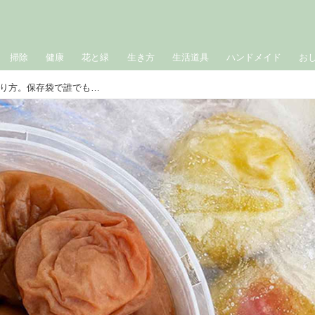
掃除
健康
花と緑
生き方
生活道具
ハンドメイド
お
昔ながらの「甘くない梅干し」のつくり方。保存袋で誰でも簡単！梅農家に教わる“完熟梅”で楽しむおすすめ梅仕事／梅ボーイズ・山本将志郎さん