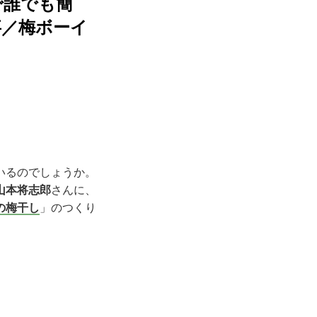
で誰でも簡
事／梅ボーイ
いるのでしょうか。
山本将志郎
さんに、
の梅干し
」のつくり