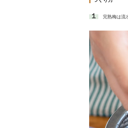
つくり方
１
完熟梅は流水