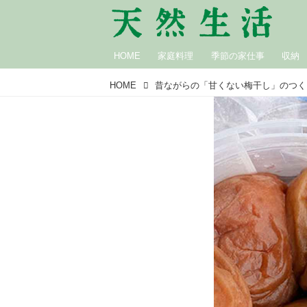
HOME
家庭料理
季節の家仕事
収納
HOME