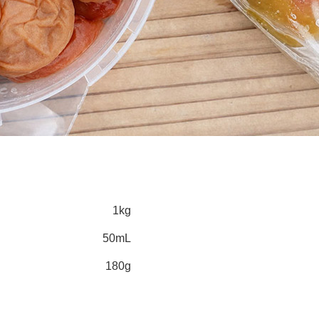
1kg
50mL
180g