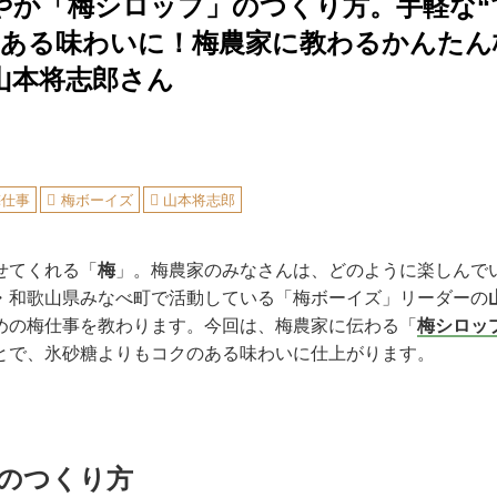
やか「梅シロップ」のつくり方。手軽な“
のある味わいに！梅農家に教わるかんたん
山本将志郎さん
梅仕事
梅ボーイズ
山本将志郎
せてくれる「
梅
」。梅農家のみなさんは、どのように楽しんで
・和歌山県みなべ町で活動している「梅ボーイズ」リーダーの
めの梅仕事を教わります。今回は、梅農家に伝わる「
梅シロッ
とで、氷砂糖よりもコクのある味わいに仕上がります。
のつくり方