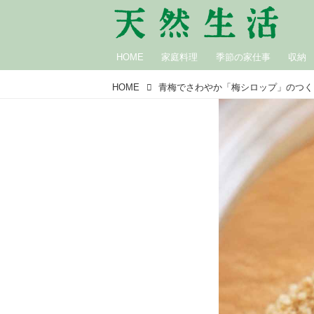
HOME
家庭料理
季節の家仕事
収納
HOME