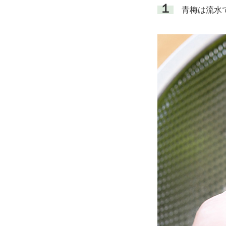
１
青梅は流水で