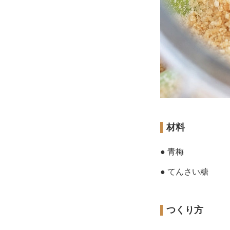
材料
● 青梅
● てんさい糖
つくり方