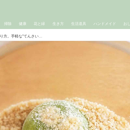
掃除
健康
花と緑
生き方
生活道具
ハンドメイド
お
青梅でさわやか「梅シロップ」のつくり方。手軽な“てんさい糖”でコクのある味わいに！梅農家に教わるかんたん梅仕事／梅ボーイズ・山本将志郎さん