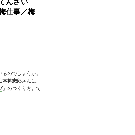
てんさい
梅仕事／梅
いるのでしょうか。
山本将志郎
さんに、
プ
」のつくり方。て