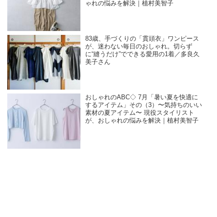
ゃれの悩みを解決｜植村美智子
83歳、手づくりの「貫頭衣」ワンピース
が、迷わない毎日のおしゃれ。切らず
に“縫うだけ”でできる愛用の1着／多良久
美子さん
おしゃれのABC◇ 7月「暑い夏を快適に
するアイテム」その（3）〜気持ちのいい
素材の夏アイテム〜 現役スタイリスト
が、おしゃれの悩みを解決｜植村美智子