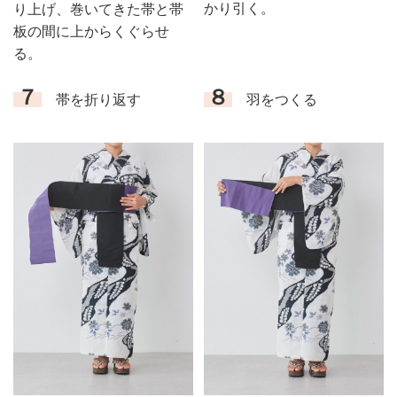
かり引く。
り上げ、巻いてきた帯と帯
板の間に上からくぐらせ
る。
７
８
帯を折り返す
羽をつくる