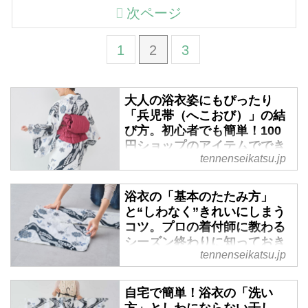
次ページ
1
2
3
大人の浴衣姿にもぴったり
「兵児帯（へこおび）」の結
び方。初心者でも簡単！100
円ショップのアイテムででき
tennenseikatsu.jp
る“帯アレンジ”も
兵児帯（へこおび）と聞くと「子
浴衣の「基本のたたみ方」
どもや男性が浴衣のときに使う
と“しわなく”きれいにしまう
帯」をイメージする方もいるかも
コツ。プロの着付師に教わる
しれませんが、現在はさまざまな
シーズン終わりに知っておき
バリエーションの兵児帯があり、
tennenseikatsu.jp
たい保管法／着付師・橘川麻
大人の女性にも親しまれていま
実さん - 天然生活web
す。帯に慣れていない人でも結び
自宅で簡単！浴衣の「洗い
やすく、落ち着いた雰囲気に仕上
「浴衣のたたみ方ってなんだか難