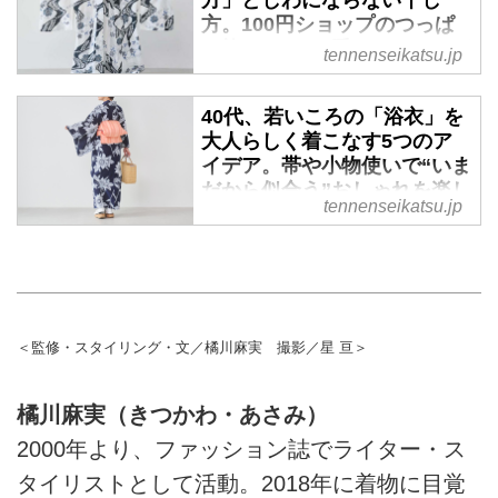
方」としわにならない干し
がる帯結びを着付師でライターの
しそう......」と思っていません
方。100円ショップのつっぱ
橘川麻実さんに教わります。
か？ 実は浴衣はその構造に沿っ
り棒でできる“手づくりハンガ
てたためば、しわなく平らになる
tennenseikatsu.jp
ー”のアイデアも／着付師・橘
ようにできています。今回は、自
川麻実さん - 天然生活web
分から見た目線でわかるように、
40代、若いころの「浴衣」を
浴衣のたたみ方を着付師でライタ
浴衣は着たいけど、着たあとのお
大人らしく着こなす5つのア
ーの橘川麻実さんに教わります。
手入れに自信がない、クリーニン
イデア。帯や小物使いで“いま
さらにシーズン終わりに保管する
グに出すには手間もお金もかかっ
だから似合う”おしゃれを楽し
tennenseikatsu.jp
ときの方法も紹介します。
てしまう、そんな心配な人にうれ
む／着付師・橘川麻実さん -
しい、自宅で簡単に、プチプラア
天然生活web
イテムを使ってできる洗い方と干
若いころに気に入っていた浴衣
し方を、着付師でライターの橘川
も、年齢を重ねるにつれてなんと
麻実さんに教わります。
なく手が伸びなくなることがあり
＜監修・スタイリング・文／橘川麻実 撮影／星 亘＞
ます。そんなときは、帯締めや帯
留、バッグなどの小物を見直して
みませんか。浴衣そのものを買い
橘川麻実（きつかわ・あさみ）
替えなくても、装いの印象はぐっ
2000年より、ファッション誌でライター・ス
と変わるもの。思い出の一枚をい
まの自分らしく楽しむ工夫を、着
タイリストとして活動。2018年に着物に目覚