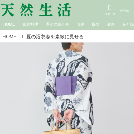
HOME
家庭料理
季節の家仕事
収納
掃除
健康
花と
HOME
夏の浴衣姿を素敵に見せる「かるた結び」の結び方。初心者でも簡単！粋で上品に仕上がる“結ばない”帯結びのコツ／着付師・橘川麻実さん