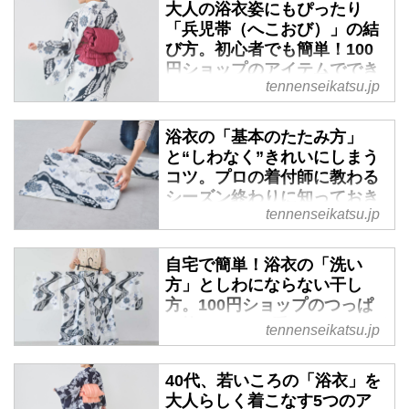
大人の浴衣姿にもぴったり
「兵児帯（へこおび）」の結
び方。初心者でも簡単！100
円ショップのアイテムででき
tennenseikatsu.jp
る“帯アレンジ”も
兵児帯（へこおび）と聞くと「子
浴衣の「基本のたたみ方」
どもや男性が浴衣のときに使う
と“しわなく”きれいにしまう
帯」をイメージする方もいるかも
コツ。プロの着付師に教わる
しれませんが、現在はさまざまな
シーズン終わりに知っておき
バリエーションの兵児帯があり、
tennenseikatsu.jp
たい保管法／着付師・橘川麻
大人の女性にも親しまれていま
実さん - 天然生活web
す。帯に慣れていない人でも結び
自宅で簡単！浴衣の「洗い
やすく、落ち着いた雰囲気に仕上
「浴衣のたたみ方ってなんだか難
方」としわにならない干し
がる帯結びを着付師でライターの
しそう......」と思っていません
方。100円ショップのつっぱ
橘川麻実さんに教わります。
か？ 実は浴衣はその構造に沿っ
り棒でできる“手づくりハンガ
てたためば、しわなく平らになる
tennenseikatsu.jp
ー”のアイデアも／着付師・橘
ようにできています。今回は、自
川麻実さん - 天然生活web
分から見た目線でわかるように、
40代、若いころの「浴衣」を
浴衣のたたみ方を着付師でライタ
浴衣は着たいけど、着たあとのお
大人らしく着こなす5つのア