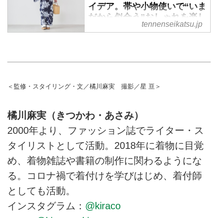
ーの橘川麻実さんに教わります。
手入れに自信がない、クリーニン
イデア。帯や小物使いで“いま
さらにシーズン終わりに保管する
グに出すには手間もお金もかかっ
だから似合う”おしゃれを楽し
tennenseikatsu.jp
ときの方法も紹介します。
てしまう、そんな心配な人にうれ
む／着付師・橘川麻実さん -
しい、自宅で簡単に、プチプラア
天然生活web
イテムを使ってできる洗い方と干
若いころに気に入っていた浴衣
し方を、着付師でライターの橘川
も、年齢を重ねるにつれてなんと
麻実さんに教わります。
なく手が伸びなくなることがあり
＜監修・スタイリング・文／橘川麻実 撮影／星 亘＞
ます。そんなときは、帯締めや帯
留、バッグなどの小物を見直して
みませんか。浴衣そのものを買い
橘川麻実（きつかわ・あさみ）
替えなくても、装いの印象はぐっ
2000年より、ファッション誌でライター・ス
と変わるもの。思い出の一枚をい
まの自分らしく楽しむ工夫を、着
タイリストとして活動。2018年に着物に目覚
付師でライターの橘川麻実さんに
め、着物雑誌や書籍の制作に関わるようにな
伺いました。
る。コロナ禍で着付けを学びはじめ、着付師
としても活動。
インスタグラム：
@kiraco