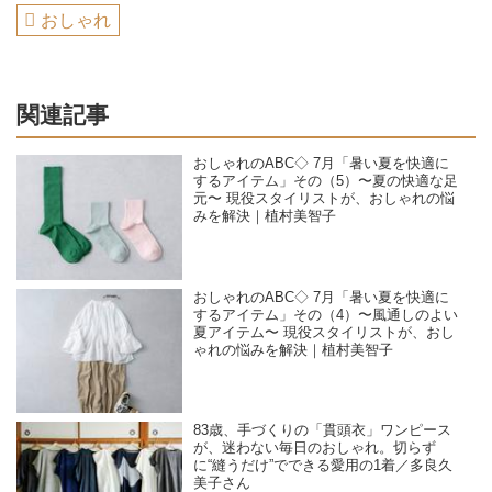
おしゃれ
関連記事
おしゃれのABC◇ 7月「暑い夏を快適に
するアイテム」その（5）〜夏の快適な足
元〜 現役スタイリストが、おしゃれの悩
みを解決｜植村美智子
おしゃれのABC◇ 7月「暑い夏を快適に
するアイテム」その（4）〜風通しのよい
夏アイテム〜 現役スタイリストが、おし
ゃれの悩みを解決｜植村美智子
83歳、手づくりの「貫頭衣」ワンピース
が、迷わない毎日のおしゃれ。切らず
に“縫うだけ”でできる愛用の1着／多良久
美子さん