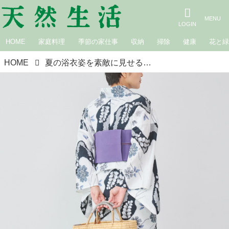
HOME
家庭料理
季節の家仕事
収納
掃除
健康
花と
HOME
夏の浴衣姿を素敵に見せる「かるた結び」の結び方。初心者でも簡単！粋で上品に仕上がる“結ばない”帯結びのコツ／着付師・橘川麻実さん