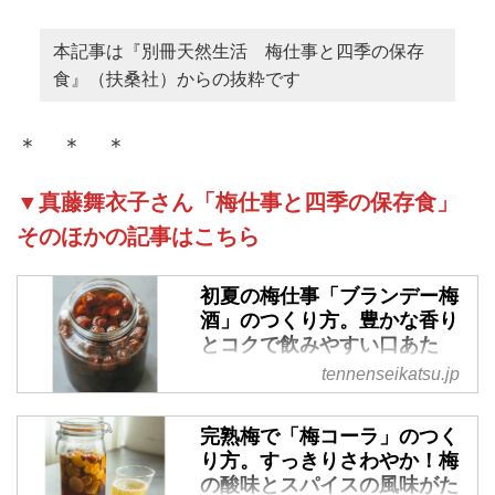
本記事は『別冊天然生活 梅仕事と四季の保存
食』（扶桑社）からの抜粋です
＊ ＊ ＊
▼真藤舞衣子さん「梅仕事と四季の保存食」
そのほかの記事はこちら
初夏の梅仕事「ブランデー梅
酒」のつくり方。豊かな香り
とコクで飲みやすい口あた
り。ロックやソーダで割って
tennenseikatsu.jp
もおすすめ／料理家・真藤舞
衣子さん - 天然生活web
完熟梅で「梅コーラ」のつく
料理家の真藤舞衣子さんに、「ブ
り方。すっきりさわやか！梅
ランデー梅酒」のつくり方を教え
の酸味とスパイスの風味がた