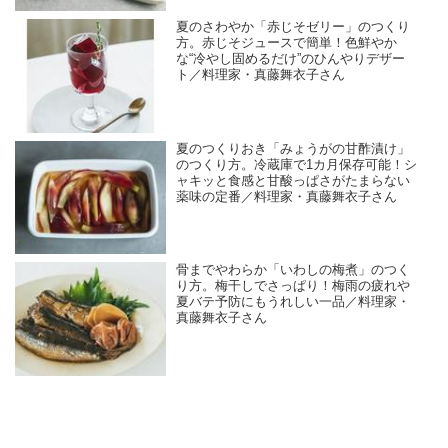
夏のさわやか「赤じそゼリー」のつくり
方。赤じそジュースで簡単！色鮮やか
な“冷やし固めるだけ”のひんやりデザー
ト／料理家・真藤舞衣子さん
夏のつくりおき「みょうがの甘酢漬け」
のつくり方。冷蔵庫で1カ月保存可能！シ
ャキッと食感と甘酸っぱさがたまらない
薬味の定番／料理家・真藤舞衣子さん
骨までやわらか「いわしの梅煮」のつく
り方。梅干しでさっぱり！梅雨の疲れや
夏バテ予防にもうれしい一品／料理家・
真藤舞衣子さん