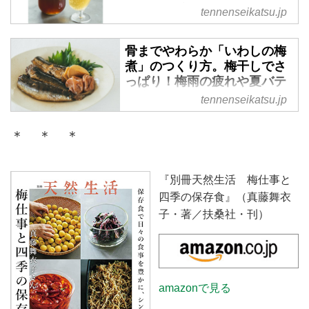
ていただきました。梅酒をブラン
まらない“初夏におすすめ”の
tennenseikatsu.jp
デーでつくることで、飲みやすい
梅仕事／料理家・真藤舞衣子
口あたりに仕上がります。ロック
さん - 天然生活web
骨までやわらか「いわしの梅
でも、ソーダで割ってもおいし
料理家の真藤舞衣子さんに、「梅
煮」のつくり方。梅干しでさ
く、お菓子づくりの隠し味にする
コーラ」のつくり方を教えていた
っぱり！梅雨の疲れや夏バテ
のもおすすめです。 （『別冊天
だきました。完熟梅にシナモンや
予防にもうれしい一品／料理
tennenseikatsu.jp
然生活 梅仕事と四季の保存食』
カルダモンなどを合わせた、スパ
家・真藤舞衣子さん - 天然生
より）
イスたっぷりの自家製のコーラで
活web
＊ ＊ ＊
す。ソーダ割りはもちろん、お湯
料理家の真藤舞衣子さんに、「い
割りにしても。さまざまな飲み方
わしの梅煮」のつくり方を教えて
で楽しめます。 （『別冊天然生
『別冊天然生活 梅仕事と
いただきました。じめじめと蒸し
活 梅仕事と四季の保存食』よ
暑い梅雨から、猛暑の続く夏にか
四季の保存食』（真藤舞衣
り）
けては体調をくずしやすく、梅料
子・著／扶桑社・刊）
理が活躍する季節。栄養満点のい
わしと、クエン酸たっぷりの梅干
しで、夏バテ解消に役立つレシピ
です。 （『別冊天然生活 梅仕事
amazonで見る
と四季の保存食』より）