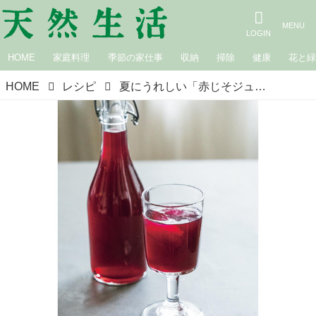
HOME
家庭料理
季節の家仕事
収納
掃除
健康
花と
HOME
レシピ
夏にうれしい「赤じそジュース」のつくり方。旬の“赤じそ”で仕込む定番ドリンク！疲労回復にも／料理家・真藤舞衣子さん