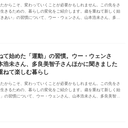
ねたからこそ、変わっていくことが必要かもしれません。この先をさ
く生きるための、暮らしの変化をご紹介します。歳を重ねて新しく始
づきあい」の習慣について、ウー・ウェンさん、山本浩未さん、多良
、横山タカ子さん、chizuさんにお話を伺いました。 （別冊天然生
ねて楽しむ暮らし vol.2」より） 歳を重ねて新しく始めた「人づき
慣 スタイリスト・chizuさん 姉とのふたり暮らしが始まりお互いに
ながら 5、6年前から、姉とのふたり暮らしを始めました。お互い
まで自分のやり方で暮らしてきた時間がありますから、考え方や価値
..
ねて始めた「運動」の習慣。ウー・ウェンさ
本浩未さん、多良美智子さんほかに聞きました
重ねて楽しむ暮らし
ねたからこそ、変わっていくことが必要かもしれません。この先をさ
く生きるための、暮らしの変化をご紹介します。歳を重ねて新しく始
動」の習慣について、ウー・ウェンさん、山本浩未さん、多良美智子
タカ子さん、chizuさんにお話を伺いました。（別冊天然生活「歳
む暮らし vol.2」より）