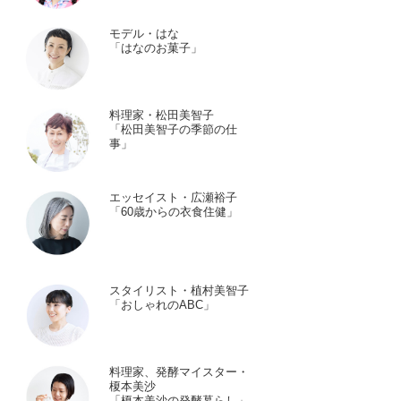
モデル・はな
「はなのお菓子」
料理家・松田美智子
「松田美智子の季節の仕
事」
エッセイスト・広瀬裕子
「60歳からの衣食住健」
スタイリスト・植村美智子
「おしゃれのABC」
料理家、発酵マイスター・
榎本美沙
「榎本美沙の発酵暮らし」