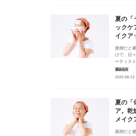
夏の「
ックケ
イクア
面倒だと
けで、日
ーティス
夏のうっ
2024年8
夏の「
ア。乾
メイク
面倒だと