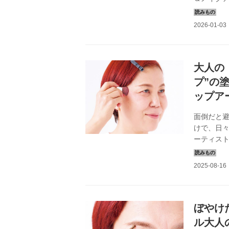
然生活』2
る 若さに
心が、真実
伝』は能
能楽論書
説いていて
大人の
プ”の
ップア
面倒だと
けで、日
ーティス
頬と唇に
然生活』2
ぼやけ
ル大人