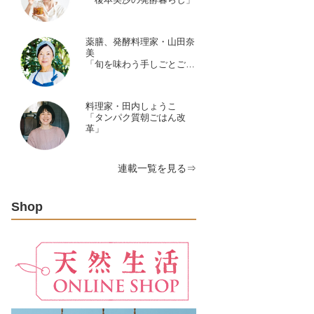
薬膳、発酵料理家・山田奈
美
「旬を味わう手しごとごよ
み」
料理家・田内しょうこ
「タンパク質朝ごはん改
革」
連載一覧を見る⇒
Shop