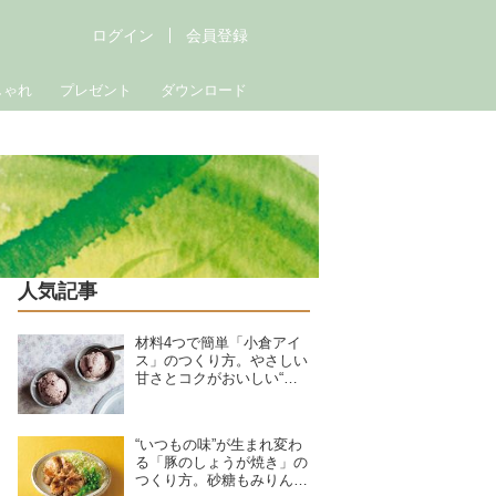
ログイン
会員登録
しゃれ
プレゼント
ダウンロード
人気記事
材料4つで簡単「小倉アイ
ス」のつくり方。やさしい
甘さとコクがおいしい“混
ぜて冷やし固めるだけ”の
ひんやりおやつ／お菓子研
究家・本間節子さん
“いつもの味”が生まれ変わ
る「豚のしょうが焼き」の
つくり方。砂糖もみりんも