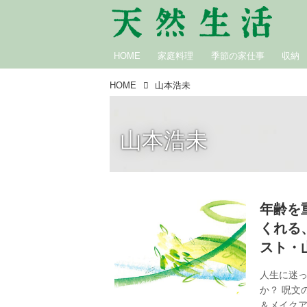
HOME
家庭料理
季節の家仕事
収納
HOME
山本浩未
山本浩未
年齢を
くれる
スト・
人生に迷
か？ 呪文
＆メイクア