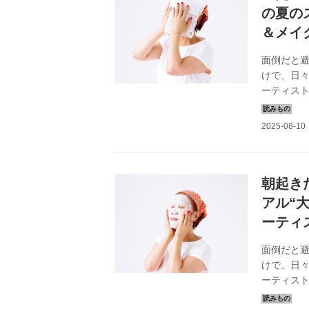
の夏の
＆メイ
面倒だと
けで、日
ーティス
夏肌にうれ
年8月号掲
朝起き
アル“
ーティ
面倒だと
けで、日
ーティス
朝のスキン