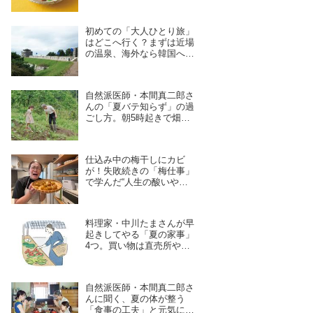
使わない！家庭料理の新定
番レシピ／料理研究家・瀬
尾幸子さん｜8月のおすす
初めての「大人ひとり旅」
め記事
はどこへ行く？まずは近場
の温泉、海外なら韓国へ。
旅の達人・地曳いく子さん
に聞く、失敗しないコツと
必需品
自然派医師・本間真二郎さ
んの「夏バテ知らず」の過
ごし方。朝5時起きで畑
へ、妻の理恵さんと“体の
声”を聞きながら自然豊か
に暮らす
仕込み中の梅干しにカビ
が！失敗続きの「梅仕事」
で学んだ“人生の酸いや甘
い”夏野菜の簡単料理で暑
さを乗り切る｜たんぽぽ白
鳥久美子の手づくり暮らし
料理家・中川たまさんが早
起きしてやる「夏の家事」
4つ。買い物は直売所や鎌
倉の“レンバイ”で、お風呂
掃除は朝の日課に
自然派医師・本間真二郎さ
んに聞く、夏の体が整う
「食事の工夫」と元気に過