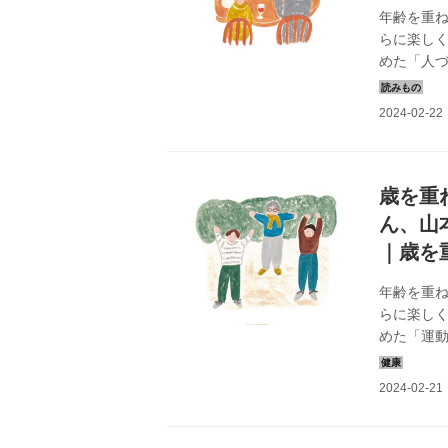
年齢を重
らに楽し
めた「人
美智子さん
活「歳を重
あい」の習
機嫌をとり
に、これ
観が違って.
歳を重
ん、山
｜歳を
年齢を重
らに楽し
めた「運
さん、横山
を重ねて楽し