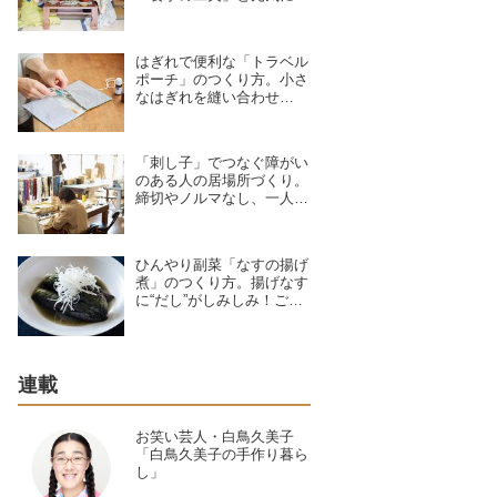
ごすポイント4つ。食卓の
中心は“旬の野菜と発酵
食”が基本
はぎれで便利な「トラベル
ポーチ」のつくり方。小さ
なはぎれを縫い合わせ
て“ポケット”に！ミシンで
楽しむ手づくり布小物／布
作家・不動美穂さん
「刺し子」でつなぐ障がい
のある人の居場所づくり。
締切やノルマなし、一人ひ
とりの“針目”の個性こそが
手仕事のよさ／就労継続支
援A型B型事業所 TOMOS
ひんやり副菜「なすの揚げ
company Ltd.
煮」のつくり方。揚げなす
に“だし”がしみしみ！ごは
んやそう麺に合う夏の定番
おかず｜松田美智子の季節
の仕事
連載
お笑い芸人・白鳥久美子
「白鳥久美子の手作り暮ら
し」