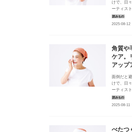
けで、日
ーティス
夏の肌に欠
2024年8
角質や
ケア。
アップ
面倒だと
けで、日
ーティス
週に数回
2024年8
べたつ