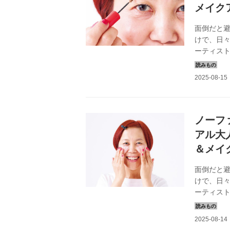
メイク
面倒だと
けで、日
ーティス
目元を引き
8月号掲載
ノーフ
アル大
＆メイ
面倒だと
けで、日
ーティス
肌のトーン
2024年8