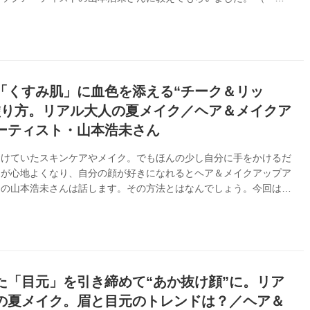
025年1月号掲載） 本当の美しさ・まことの花とは何かを教えてくれ
とらわれず、“まことの花”を育てる心 時分の花をまことの花と知る
の花になほ遠ざかる心なり 世阿弥「風姿花伝」より 「『風姿花
楽の大成者ともいわれる世阿弥が父・観阿弥の遺訓に基づいて記した
。『秘すれば花なり』など、能の美学などを芸道ならではの視点から
、仕事柄も大変...
「くすみ肌」に血色を添える“チーク＆リッ
塗り方。リアル大人の夏メイク／ヘア＆メイクア
ーティスト・山本浩未さん
避けていたスキンケアやメイク。でもほんの少し自分に手をかけるだ
々が心地よくなり、自分の顔が好きになれるとヘア＆メイクアップア
トの山本浩未さんは話します。その方法とはなんでしょう。今回は、
血色を添える、チーク＆リップの取り入れ方を教わりました。（『天
024年8月号掲載）
た「目元」を引き締めて“あか抜け顔”に。リア
の夏メイク。眉と目元のトレンドは？／ヘア＆