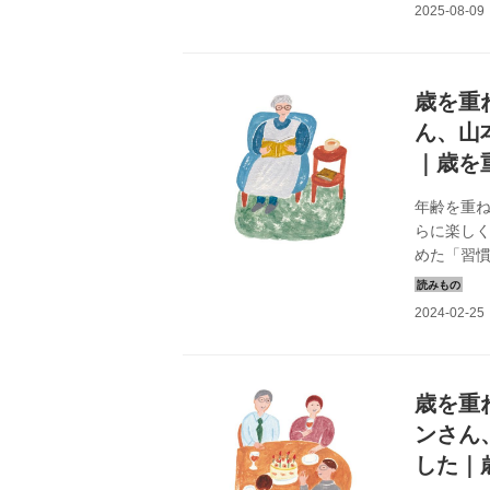
掲載）
歳を重
ん、山
｜歳を
年齢を重
らに楽し
めた「習
chizu
vol.2」よ
歳を重
ンさん
した｜