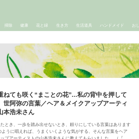
掃除
健康
花と緑
生き方
生活道具
ハンドメイド
お
重ねても咲く“まことの花”...私の背中を押して
、世阿弥の言葉／ヘア＆メイクアップアーティ
山本浩未さん
ったとき、一歩を踏み出せないとき、頼りにしている言葉はあります
のように唱えれば、うまくいくような気がする、そんな言葉をヘア
ップアーティストの山本浩未さんに教えてもらいました。 （『天