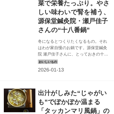
菜で栄養たっぷり。やさ
しい味わいで腎を補う、
源保堂鍼灸院・瀬戸佳子
さんの“十八番鍋”
冬になるとつくりたくなるもの。それ
はわが家自慢のお鍋です。源保堂鍼灸
院 瀬戸佳子さんに、とっておきの十八
番鍋「豚肉と長ねぎのお鍋」のつくり
方を教えていただきました。栄養たっ
ぷりで、毎日食べたいやさしい味わい
の鍋。湯気の向こうの大切なだれかを
思い浮かべながら、いつもと違う鍋料
出汁がしみた“じゃがい
理を楽しんでみませんか。 （『天然生
活』2025年2月号掲載）
も”でぽかぽか温まる
「タッカンマリ風鍋」の