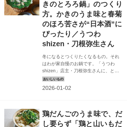
きのとろろ鍋」のつくり
方。かきのうま味と春菊
のほろ苦さが“日本酒”に
ぴったり／うつわ
shizen・刀根弥生さん
冬になるとつくりたくなるもの。それ
はわが家自慢のお鍋です。「うつわ
shizen」店主・刀根弥生さんに、とっ
ておきの十八番鍋「かきのとろろ鍋」
のつくり方を教えていただきました。
晩酌好きの刀根さんおすすめの、つま
みになる鍋料理。湯気の向こうの大切
なだれかを思い浮かべながら、いつも
鶏だんごのうま味で、だ
と違う鍋料理を楽しんでみませんか。
（『天然生活』2025年2月号掲載）
し要らず「鶏と山いもだ