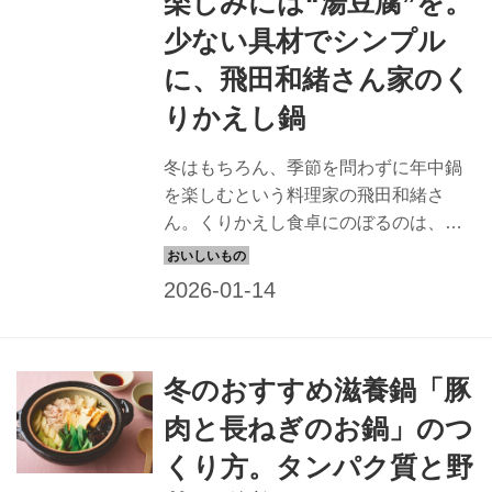
楽しみには“湯豆腐”を。
少ない具材でシンプル
に、飛田和緒さん家のく
りかえし鍋
冬はもちろん、季節を問わずに年中鍋
を楽しむという料理家の飛田和緒さ
ん。くりかえし食卓にのぼるのは、ど
れも少ない材料でつくれるシンプルな
鍋ばかりです。今回は、「水ぎょうざ
鍋」のつくり方を教わります。（『天
然生活』2025年2月号掲載）
冬のおすすめ滋養鍋「豚
肉と長ねぎのお鍋」のつ
くり方。タンパク質と野