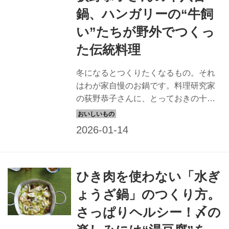
鍋、ハンガリーの“牛飼
い”たちが野外でつくっ
た伝統料理
冬になるとつくりたくなるもの。それ
はわが家自慢のお鍋です。料理研究家
の荻野恭子さんに、とっておきの十八
番鍋「グヤージュ（牛肉とパプリカの
煮込み鍋）」のつくり方を教えていた
だきました。「グヤージュ」はハンガ
リーの鍋。その名は、“牛飼いの鍋”を意
味します。湯気の向こうの大切なだれ
ひき肉を使わない「水ぎ
かを思い浮かべながら、いつもと違う
鍋料理を楽しんでみませんか。 （『天
ょうざ鍋」のつくり方。
然生活』2025年2月号掲載）
さっぱりヘルシー！〆の