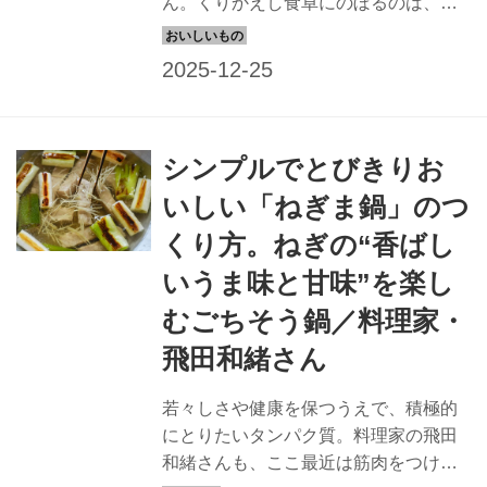
ん。くりかえし食卓にのぼるのは、ど
れも少ない材料でつくれるシンプルな
鍋ばかりです。今回は、「大根のミル
フィーユ鍋」のつくり方を教わりま
す。（『天然生活』2025年2月号掲
載）
シンプルでとびきりお
いしい「ねぎま鍋」のつ
くり方。ねぎの“香ばし
いうま味と甘味”を楽し
むごちそう鍋／料理家・
飛田和緒さん
若々しさや健康を保つうえで、積極的
にとりたいタンパク質。料理家の飛田
和緒さんも、ここ最近は筋肉をつける