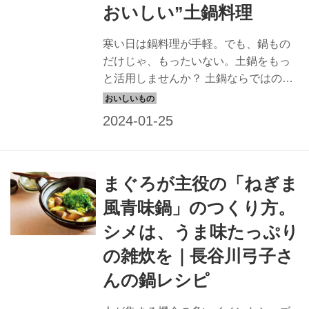
おいしい”土鍋料理
寒い日は鍋料理が手軽。でも、鍋もの
だけじゃ、もったいない。土鍋をもっ
と活用しませんか？ 土鍋ならではの簡
単でおいしいレシピを、瀬尾幸子さん
に教えてもらいました。今回は、「鶏
手羽元とかぶのコンソメ煮」のつくり
方を。（『天然生活』2022年3月号掲
載）
まぐろが主役の「ねぎま
風青味鍋」のつくり方。
シメは、うま味たっぷり
の雑炊を｜長谷川弓子さ
んの鍋レシピ