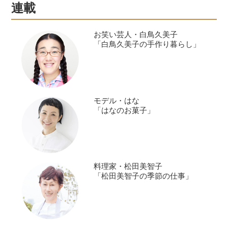
もと違う鍋料理を楽しんでみません
連載
か。 （『天然生活』2025年2月号掲
載）
お笑い芸人・白鳥久美子
「白鳥久美子の手作り暮らし」
モデル・はな
「はなのお菓子」
料理家・松田美智子
「松田美智子の季節の仕事」