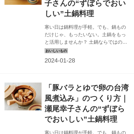
子さんの“ずぼらでおい
しい”土鍋料理
寒い日は鍋料理が手軽。でも、鍋もの
だけじゃ、もったいない。土鍋をもっ
と活用しませんか？ 土鍋ならではの簡
単でおいしいレシピを、瀬尾幸子さん
に教えてもらいました。今回は、切っ
て蒸すだけの「豚と春野菜の重ね蒸
し」のつくり方を。（『天然生活』
2022年3月号掲載）
「豚バラとゆで卵の台湾
風煮込み」のつくり方｜
瀬尾幸子さんの“ずぼら
でおいしい”土鍋料理
寒い日は鍋料理が手軽。でも、鍋もの