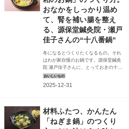
おなかをしっかり温め
て、腎を補い腸を整え
る、源保堂鍼灸院・瀬戸
佳子さんの“十八番鍋”
冬になるとつくりたくなるもの。それ
はわが家自慢のお鍋です。源保堂鍼灸
院 瀬戸佳子さんに、とっておきの十八
番鍋「酒粕のお鍋」のつくり方を教え
ていただきました。発酵食品の酒粕ベ
ースの鍋は、お腹の内側からあたため
て腸活にもおすすめ。湯気の向こうの
大切なだれかを思い浮かべながら、い
材料ふたつ、かんたん
つもと違う鍋料理を楽しんでみません
か。 （『天然生活』2025年2月号掲
「ねぎま鍋」のつくり
載）