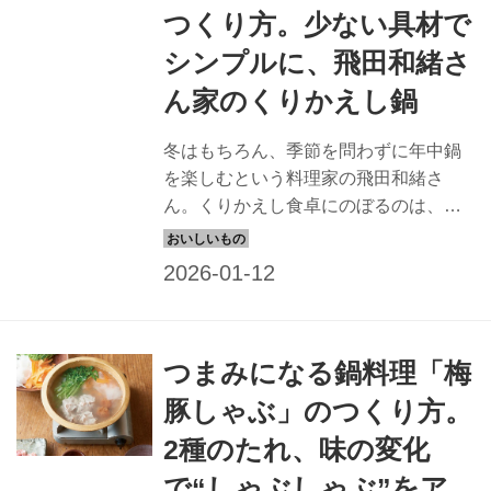
つくり方。少ない具材で
シンプルに、飛田和緒さ
ん家のくりかえし鍋
冬はもちろん、季節を問わずに年中鍋
を楽しむという料理家の飛田和緒さ
ん。くりかえし食卓にのぼるのは、ど
れも少ない材料でつくれるシンプルな
鍋ばかりです。今回は、「タッカンマ
リ風鍋」のつくり方を教わります。
（『天然生活』2025年2月号掲載）
つまみになる鍋料理「梅
豚しゃぶ」のつくり方。
2種のたれ、味の変化
で“しゃぶしゃぶ”をア