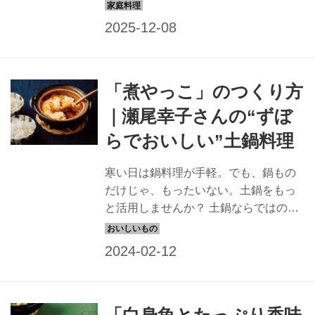
ために意識的にとっているのだそう。
そんな飛田さんが「手軽にタンパク質
を取り入れるためにおすすめ」と提案
するのがタンパク質がとれるスープ。
今回は、飛田さんのスープレシピの中
「煮やっこ」のつくり方
から、タンパク質が豊富なまぐろを使
った「ねぎま鍋」のつくり方を紹介し
｜瀬尾幸子さんの“ずぼ
ます。
らでおいしい”土鍋料理
寒い日は鍋料理が手軽。でも、鍋もの
だけじゃ、もったいない。土鍋をもっ
と活用しませんか？ 土鍋ならではの簡
単でおいしいレシピを、瀬尾幸子さん
に教えてもらいました。今回は、ご飯
のおかずに合う「煮やっこ」のつくり
方を。（『天然生活』2022年3月号掲
載）
「白身魚とたっぷり香味