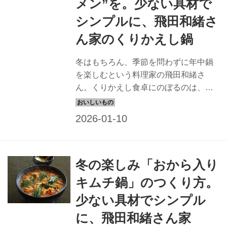
メン”を。少ない具材で
シンプルに、飛田和緒さ
ん家のくりかえし鍋
冬はもちろん、季節を問わずに年中鍋
を楽しむという料理家の飛田和緒さ
ん。くりかえし食卓にのぼるのは、ど
れも少ない材料でつくれるシンプルな
鍋ばかりです。今回は、「もやしたっ
ぷり豆乳鍋」のつくり方を教わりま
す。（『天然生活』2025年2月号掲
載）
冬の楽しみ「おから入り
キムチ鍋」のつくり方。
少ない具材でシンプル
に、飛田和緒さん家