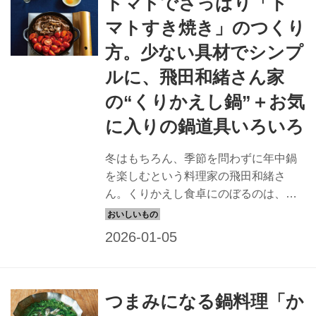
トマトでさっぱり「ト
マトすき焼き」のつくり
方。少ない具材でシンプ
ルに、飛田和緒さん家
の“くりかえし鍋”＋お気
に入りの鍋道具いろいろ
冬はもちろん、季節を問わずに年中鍋
を楽しむという料理家の飛田和緒さ
ん。くりかえし食卓にのぼるのは、ど
れも少ない材料でつくれるシンプルな
鍋ばかりです。今回は、「トマトすき
焼き」のつくり方を教わります。
（『天然生活』2025年2月号掲載）
つまみになる鍋料理「か