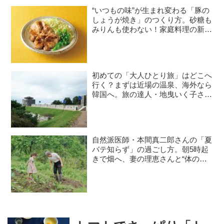
“いつもの味”が生まれ変わる「豚の
しょうが焼き」のつくり方。砂糖も
みりんも使わない！家庭料理の新定
番レシピ／料理研究家・瀬尾幸子さ
ん｜8月のおすすめ記事
初めての「大人ひとり旅」はどこへ
行く？まずは近場の温泉、海外なら
韓国へ。旅の達人・地曳いく子さん
に聞く、失敗しないコツと必需品
自然派医師・本間真二郎さんの「夏
バテ知らず」の過ごし方。朝5時起
きで畑へ、妻の理恵さんと“体の
声”を聞きながら自然豊かに暮らす