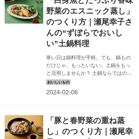
野菜のエスニック蒸し」
のつくり方｜瀬尾幸子さ
んの“ずぼらでおいし
い”土鍋料理
寒い日は鍋料理が手軽。でも、鍋もの
だけじゃ、もったいない。土鍋をもっ
と活用しませんか？ 土鍋ならではの簡
単でおいしいレシピを、瀬尾幸子さん
に教えてもらいました。今回は、切っ
て蒸すだけの「白身魚とたっぷり香味
野菜のエスニック蒸し」のつくり方
を。（『天然生活』2022年3月号掲
「豚と春野菜の重ね蒸
載）
し」のつくり方｜瀬尾幸