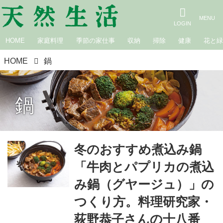
HOME
家庭料理
季節の家仕事
収納
掃除
健康
花と
HOME
鍋
鍋
冬のおすすめ煮込み鍋
「牛肉とパプリカの煮込
み鍋（グヤージュ）」の
つくり方。料理研究家・
荻野恭子さんの十八番