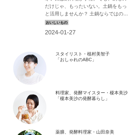
だけじゃ、もったいない。土鍋をもっ
と活用しませんか？ 土鍋ならではの簡
単でおいしいレシピを、瀬尾幸子さん
に教えてもらいました。今回は、「豚
バラとゆで卵の台湾風煮込み」のつく
り方を。（『天然生活』2022年3月号
掲載）
スタイリスト・植村美智子
「おしゃれのABC」
料理家、発酵マイスター・榎本美沙
「榎本美沙の発酵暮らし」
薬膳、発酵料理家・山田奈美