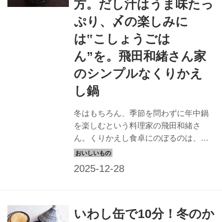
方。だし汁はうま味たっ
ぷり、〆の楽しみに
は‟こしょうごは
ん”を。飛田和緒さん家
のシンプルなくりかえ
し鍋
冬はもちろん、季節を問わずに年中鍋
を楽しむという料理家の飛田和緒さ
ん。くりかえし食卓にのぼるのは、ど
れも少ない材料でつくれるシンプルな
鍋ばかりです。今回は、「ねぎま鍋」
のつくり方を教わります。（『天然生
活』2025年2月号掲載）
いわし缶で10分！冬のか