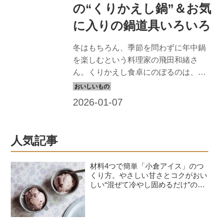
の“くりかえし鍋”＆お気
に入りの鍋道具いろいろ
冬はもちろん、季節を問わずに年中鍋
を楽しむという料理家の飛田和緒さ
ん。くりかえし食卓にのぼるのは、ど
れも少ない材料でつくれるシンプルな
鍋ばかりです。今回は、「おから入り
キムチ鍋」のつくり方を教わります。
（『天然生活』2025年2月号掲載）
人気記事
材料4つで簡単「小倉アイス」のつ
くり方。やさしい甘さとコクがおい
しい“混ぜて冷やし固めるだけ”のひ
んやりおやつ／お菓子研究家・本間
節子さん