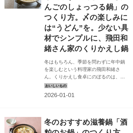
んごのしょっつる鍋」の
つくり方。〆の楽しみに
は“うどん”を。少ない具
材でシンプルに、飛田和
緒さん家のくりかえし鍋
冬はもちろん、季節を問わずに年中鍋
を楽しむという料理家の飛田和緒さ
ん。くりかえし食卓にのぼるのは、ど
れも少ない材料でつくれるシンプルな
鍋ばかりです。今回は、「鶏と山いも
だんごのしょっつる鍋」のつくり方を
教わります。（『天然生活』2025年2
月号掲載）
冬のおすすめ滋養鍋「酒
粕のお鍋」のつくり方。