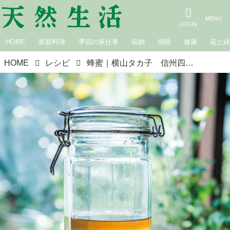
HOME
家庭料理
季節の家仕事
収納
掃除
健康
花と
HOME
レシピ
蜂蜜｜横山タカ子 信州四季暮らし