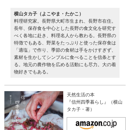
横山タカ子（よこやま・たかこ）
料理研究家。長野県大町市生まれ、長野市在住。
長年、保存食を中心とした長野の食文化を研究す
べく各地に赴き、料理名人から教わる。長野県の
特徴でもある、野菜をたっぷりと使った保存食は
「適塩」で作り、季節の食材は手をかけすぎず、
素材を生かしてシンプルに食べることを信条とす
る。地元の農作物を広める活動にも尽力。大の着
物好きでもある。
天然生活の本
『信州四季暮らし』（横山
タカ子・著）