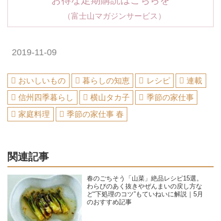
お得な定期購読はこちらを
（富士山マガジンサービス）
2019-11-09
おいしいもの
暮らしの知恵
レシピ
連載
信州四季暮らし
横山タカ子
季節の家仕事
家庭料理
季節の家仕事 春
関連記事
春のごちそう「山菜」絶品レシピ15選。
わらびのあく抜きやぜんまいの戻し方な
ど“下処理のコツ”もていねいに解説｜5月
のおすすめ記事