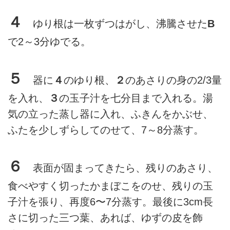
４
ゆり根は一枚ずつはがし、沸騰させた
B
で2～3分ゆでる。
５
器に
４
のゆり根、
２
のあさりの身の2/3量
を入れ、
３
の玉子汁を七分目まで入れる。湯
気の立った蒸し器に入れ、ふきんをかぶせ、
ふたを少しずらしてのせて、7～8分蒸す。
６
表面が固まってきたら、残りのあさり、
食べやすく切ったかまぼこをのせ、残りの玉
子汁を張り、再度6〜7分蒸す。最後に3cm長
さに切った三つ葉、あれば、ゆずの皮を飾