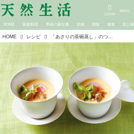
HOME
家庭料理
季節の家仕事
収納
掃除
健康
花と
HOME
レシピ
「あさりの茶碗蒸し」のつくり方｜季節の魚料理「あさり」／長谷川弓子