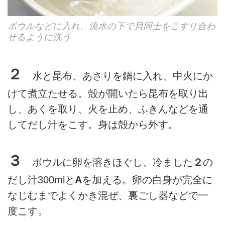
ボウルなどに入れ、流水の下で貝同士をこすり合わ
せるように洗う
２
水と昆布、あさりを鍋に入れ、中火にか
けて煮立たせる。殻が開いたら昆布を取り出
し、あくを取り、火を止め、ふきんなどを通
してだし汁をこす。身は殻から外す。
３
ボウルに卵を溶きほぐし、冷ました
２
の
だし汁300mlと
A
を加える。卵の白身が完全に
なじむまでよくかき混ぜ、裏ごし器などで一
度こす。