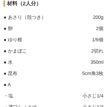
材料（2人分）
● あさり（殻つき）
200g
● 卵
2個
● ゆり根
1/6個
● かまぼこ
2切れ
● 水
350ml
● 昆布
5cm角3枚
● A
・塩
小さじ1/4
・薄口しょうゆ
小さじ1/2