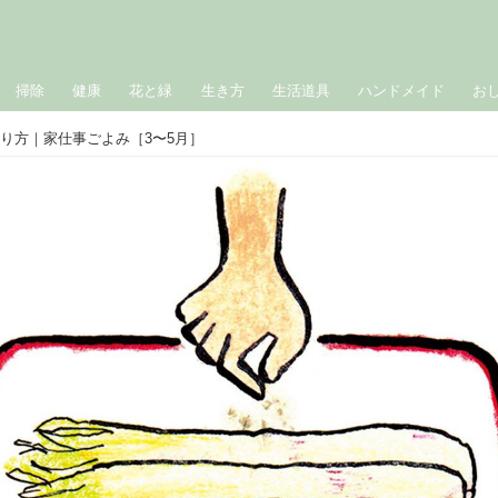
掃除
健康
花と緑
生き方
生活道具
ハンドメイド
お
り方｜家仕事ごよみ［3〜5月］