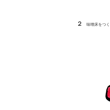
２
味噌床をつく