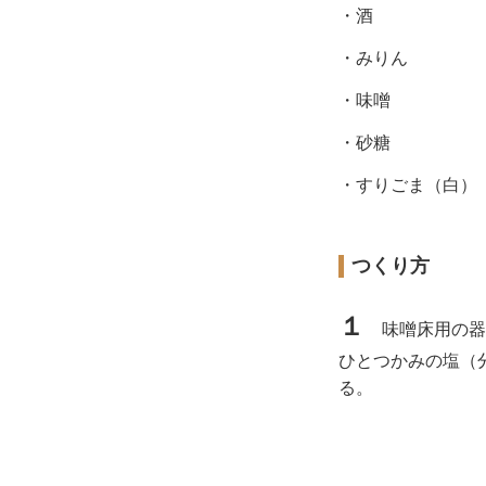
・酒
・みりん
・味噌
・砂糖
・すりごま（白）
つくり方
１
味噌床用の器
ひとつかみの塩（
る。