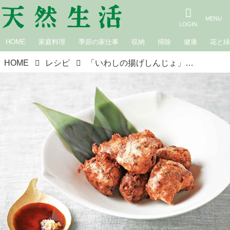
HOME
家庭料理
季節の家仕事
収納
掃除
健康
花と
HOME
レシピ
「いわしの揚げしんじょ」のつくり方｜季節の魚料理「いわし」／長谷川弓子