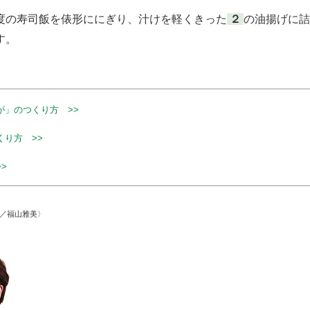
の寿司飯を俵形ににぎり、汁けを軽くきった
２
の油揚げに詰
す。
が」のつくり方 >>
くり方 >>
>
文／福山雅美〉