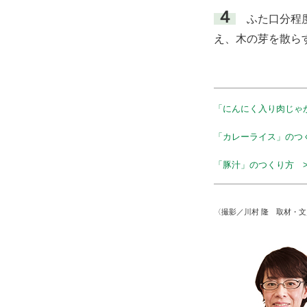
４
ふた口分程度
え、木の芽を散ら
「にんにく入り肉じゃ
「カレーライス」のつ
「豚汁」のつくり方 >
〈撮影／川村 隆 取材・