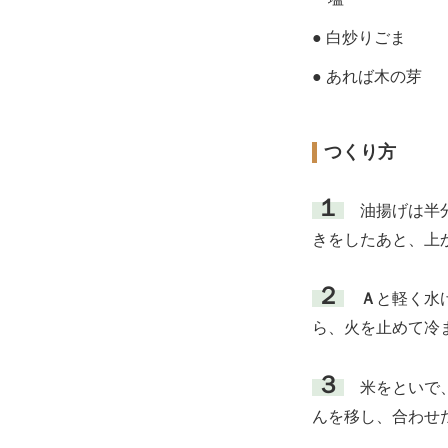
● 白炒りごま
● あれば木の芽
つくり方
１
油揚げは半分
きをしたあと、上
２
Ａ
と軽く水
ら、火を止めて冷
３
米をといで、
んを移し、合わせ