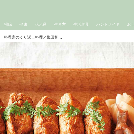
掃除
健康
花と緑
生き方
生活道具
ハンドメイド
お
「いなり寿司」のつくり方｜料理家のくり返し料理／飛田和緒さん