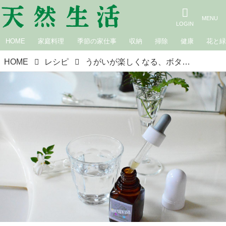
HOME
家庭料理
季節の家仕事
収納
掃除
健康
花と
HOME
レシピ
うがいが楽しくなる、ボタニカルマウスウォッシュのつくり方｜私の植物アロマワーク