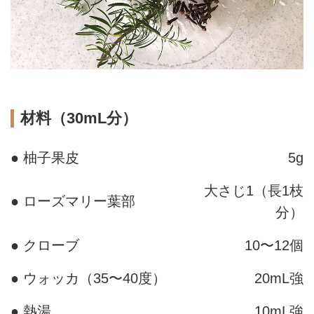
材料（30mL分）
● 柚子果皮
5g
大さじ1（長1枝
● ローズマリー葉部
分）
● クローブ
10〜12個
● ウォッカ（35〜40度）
20mL強
● 熱湯
10mL強