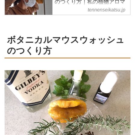
のつくり方｜私の植物アロマ
ワーク
tennenseikatsu.jp
コロナ渦で長引くマスク生活に植
物のエッセンスを加えて、気分を
リフレッシュしてみませんか？
ボタニカルマウスウォッシュ
レモンの皮のティンクチャーを使
ったマスクスプレーのつくり方を
のつくり方
神奈川県で人気のアロマ教室を運
営している末吉真由美さんに教え
ていただきました。