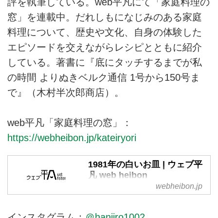
評を執筆している。web平凡にて「家庭料理の
窓」を連載中。だれしもになじみのある家庭
料理について、歴史や文化、自身の体験した
エピソードを交えながらレシピとともに紹介
している。著書に『底にタッチするまでが私
の時間 よりぬきベルク通信 1号から150号ま
で』（木村半次郎商店）。
web平凡「家庭料理の窓」：
https://webheibon.jp/kateiryori
1981年の白いお皿 | ウェブ平
凡 web heibon
webheibon.jp
今年も「ヤマザキ春のパンまつ
り」がはじまった。 昨春のパ
ンまつりではお皿を2枚もらっ
インスタグラム：
＠hanjiro1002