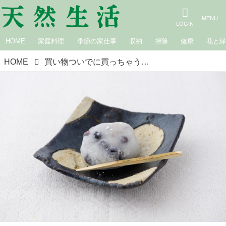
HOME
家庭料理
季節の家仕事
収納
掃除
健康
花と
HOME
買い物ついでに買っちゃうおやつ｜木村衣有子さん・山崎製パン「豆大福」