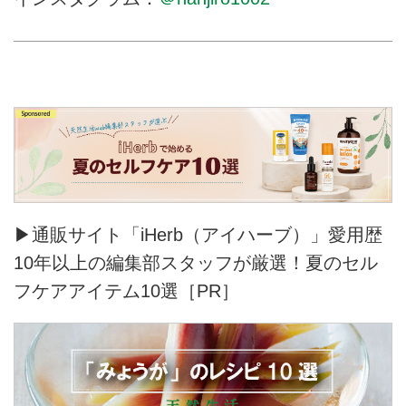
た。直径21cm＝日本の器の寸法
でいうと7寸、深さが3cmの使い
勝手がよさそうな品なので、せっ
せとパンを食べてシ
▶通販サイト「iHerb（アイハーブ）」愛用歴
10年以上の編集部スタッフが厳選！夏のセル
フケアアイテム10選［PR］