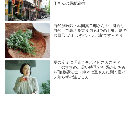
子さんの最新旅術
自然派医師・本間真二郎さんの「身近な
自然」で暑さを乗り切る3つの工夫。夏の
お風呂は“よもぎやハッカ油”ですっきり
夏の冷えに「赤じそハイビスカスティ
ー」のすすめ。暑い時季でも“温かいお茶
を”植物療法士・鈴木七重さんに聞く夏バ
テ知らずの過ごし方