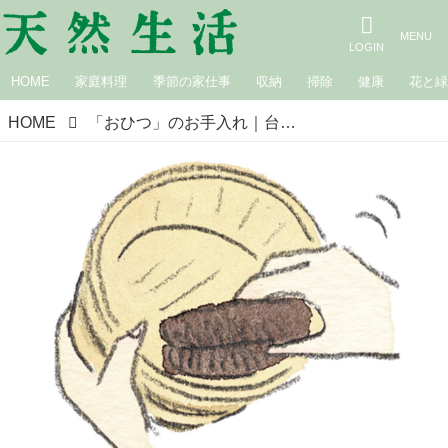
HOME
家庭料理
季節の家仕事
収納
掃除
健康
花と
HOME
「おひつ」のお手入れ｜台所道具と長くつきあうために／ひとり問屋・日野明子さん