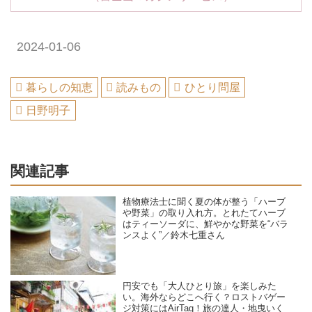
2024-01-06
暮らしの知恵
読みもの
ひとり問屋
日野明子
関連記事
植物療法士に聞く夏の体が整う「ハーブ
や野菜」の取り入れ方。とれたてハーブ
はティーソーダに、鮮やかな野菜を“バラ
ンスよく”／鈴木七重さん
円安でも「大人ひとり旅」を楽しみた
い。海外ならどこへ行く？ロストバゲー
ジ対策にはAirTag！旅の達人・地曳いく