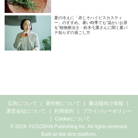
夏の冷えに「赤じそハイビスカスティ
ー」のすすめ。暑い時季でも“温かいお茶
を”植物療法士・鈴木七重さんに聞く夏バ
テ知らずの過ごし方
広告について
著作権について
書店様向け情報
運営会社について
利用規約
プライバシーポリシー
Cookieについて
© 2019- FUSOSHA Publishing Inc. All rights reserved.
Built on
the dino platform
.