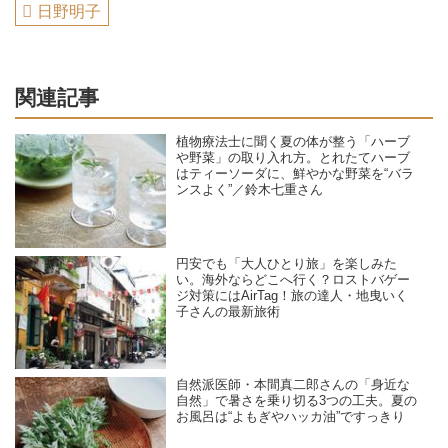
日野明子
関連記事
植物療法士に聞く夏の体が整う「ハーブ
や野菜」の取り入れ方。とれたてハーブ
はティーソーダに、鮮やかな野菜を“バラ
ンスよく”／鈴木七重さん
円安でも「大人ひとり旅」を楽しみた
い。海外ならどこへ行く？ロストバゲー
ジ対策にはAirTag！旅の達人・地曳いく
子さんの最新旅術
自然派医師・本間真二郎さんの「身近な
自然」で暑さを乗り切る3つの工夫。夏の
お風呂は“よもぎやハッカ油”ですっきり