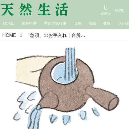
HOME
家庭料理
季節の家仕事
収納
掃除
健康
花と
HOME
「急須」のお手入れ｜台所道具と長くつきあうために／ひとり問屋・日野明子さん