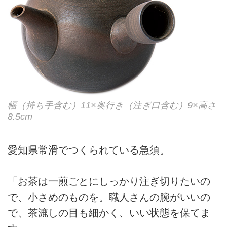
幅（持ち手含む）11×奥行き（注ぎ口含む）9×高さ
8.5cm
愛知県常滑でつくられている急須。
「お茶は一煎ごとにしっかり注ぎ切りたいの
で、小さめのものを。職人さんの腕がいいの
で、茶漉しの目も細かく、いい状態を保てま