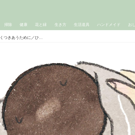
掃除
健康
花と緑
生き方
生活道具
ハンドメイド
お
「漆塗り」のお手入れ｜台所道具と長くつきあうために／ひとり問屋・日野明子さん