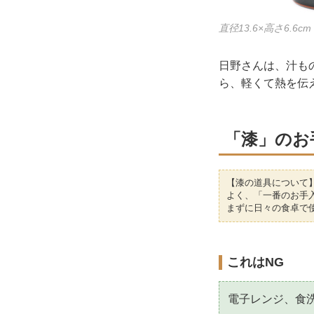
直径13.6×高さ6.6cm
日野さんは、汁も
ら、軽くて熱を伝
「漆」のお
【漆の道具について
よく、「一番のお手
まずに日々の食卓で
これはNG
電子レンジ、食