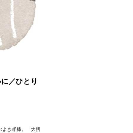
めに／ひとり
のよき相棒。「大切