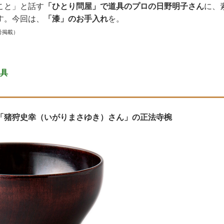
こと」と話す
「ひとり問屋」で道具のプロの日野明子さん
に、
す。今回は、
「漆」のお手入れ
を。
号掲載）
具
「猪狩史幸（いがりまさゆき）さん」の正法寺椀