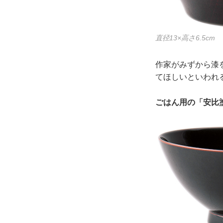
直径13×高さ6.5cm
作家がみずから漆
てほしいといわれ
ごはん用の「安比