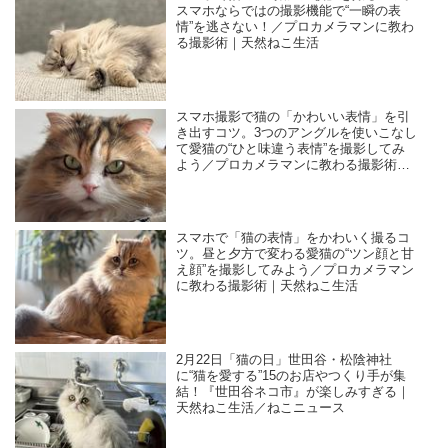
スマホならではの撮影機能で“一瞬の表
情”を逃さない！／プロカメラマンに教わ
る撮影術｜天然ねこ生活
スマホ撮影で猫の「かわいい表情」を引
き出すコツ。3つのアングルを使いこなし
て愛猫の“ひと味違う表情”を撮影してみ
よう／プロカメラマンに教わる撮影術｜
天然ねこ生活
スマホで「猫の表情」をかわいく撮るコ
ツ。昼と夕方で変わる愛猫の“ツン顔と甘
え顔”を撮影してみよう／プロカメラマン
に教わる撮影術｜天然ねこ生活
2月22日「猫の日」世田谷・松陰神社
に“猫を愛する”15のお店やつくり手が集
結！『世田谷ネコ市』が楽しみすぎる｜
天然ねこ生活／ねこニュース