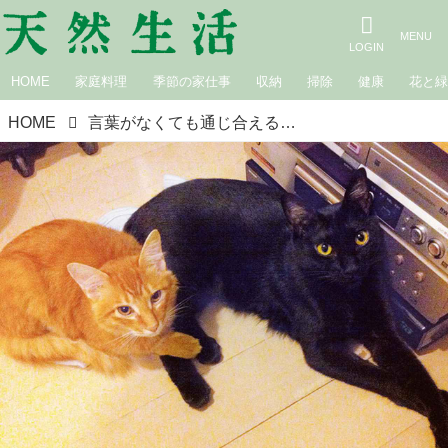
HOME
家庭料理
季節の家仕事
収納
掃除
健康
花と
HOME
言葉がなくても通じ合える「ピガ」と「ユピ」。ミュージシャン猫沢エミさんの猫時間｜天然ねこ生活