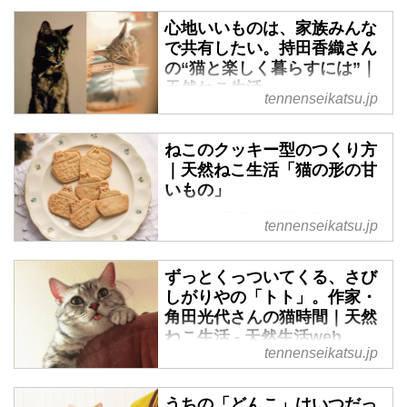
心地いいものは、家族みんな
で共有したい。持田香織さん
の“猫と楽しく暮らすには”｜
天然ねこ生活
tennenseikatsu.jp
2匹の保護猫「リヴァイ」と「ゴ
ゴ」と暮らす、ミュージシャンの
ねこのクッキー型のつくり方
持田香織さん。猫と人とが楽しく
｜天然ねこ生活「猫の形の甘
暮らすための工夫や、ありのまま
いもの」
の猫との生活についてお話を伺い
神奈川・逗子で菓子作家として活
ます。（『天然ねこ生活』より）
tennenseikatsu.jp
動されている「Bakeromi（べカ
ロミ）」の小禄広海さんに教えて
ずっとくっついてくる、さび
いただく猫の形のバタークッキ
しがりやの「トト」。作家・
ー。こちらで使用している 2種類
角田光代さんの猫時間｜天然
のクッキー型についてご紹介いた
ねこ生活 - 天然生活web
だきました。（『天然ねこ生活』
tennenseikatsu.jp
より）
なんでもない日常も一緒ならにぎ
やか。猫と過ごす毎日は、かけが
うちの「どんこ」はいつだっ