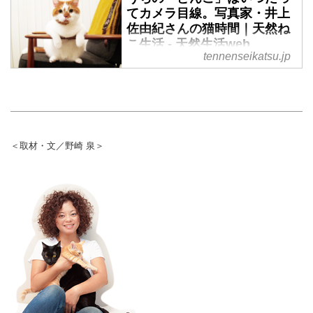
えのない時間です。作家の角田光
てカメラ目線。写真家・井上
代さんに、愛猫「トト」 との大
佐由紀さんの猫時間｜天然ね
切な瞬間を教えてもらいました。
こ生活 - 天然生活web
（別冊天然生活『天然ねこ生活』
tennenseikatsu.jp
掲載）
なんでもない日常も一緒ならにぎ
やか。猫と過ごす毎日は、かけが
えのない時間です。写真家の井上
佐由紀さんに、愛猫「どんこ」と
の大切な瞬間を教えてもらいまし
た。（別冊天然生活『天然ねこ生
＜取材・文／野崎 泉＞
活』掲載）