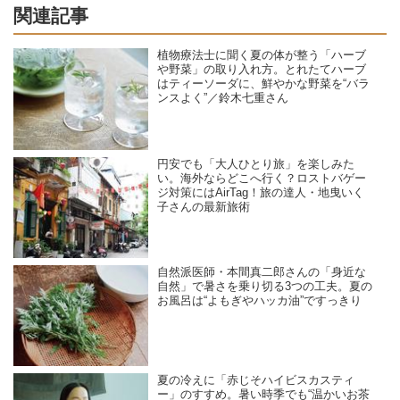
関連記事
植物療法士に聞く夏の体が整う「ハーブ
や野菜」の取り入れ方。とれたてハーブ
はティーソーダに、鮮やかな野菜を“バラ
ンスよく”／鈴木七重さん
円安でも「大人ひとり旅」を楽しみた
い。海外ならどこへ行く？ロストバゲー
ジ対策にはAirTag！旅の達人・地曳いく
子さんの最新旅術
自然派医師・本間真二郎さんの「身近な
自然」で暑さを乗り切る3つの工夫。夏の
お風呂は“よもぎやハッカ油”ですっきり
夏の冷えに「赤じそハイビスカスティ
ー」のすすめ。暑い時季でも“温かいお茶