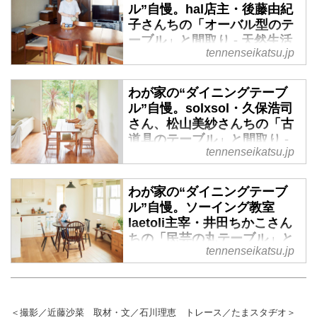
ル”自慢。hal店主・後藤由紀
子さんちの「オーバル型のテ
ーブル」と間取り - 天然生活
tennenseikatsu.jp
web
食事をしたり、ゆっくりお茶をし
わが家の“ダイニングテーブ
たり、仕事をしたり。家族が集う
ル”自慢。solxsol・久保浩司
ダイニングテーブルからは、その
さん、松山美紗さんちの「古
家庭の個性が見えてきます。自慢
道具のテーブル」と間取り -
のダイニングテーブルを「hal」
tennenseikatsu.jp
天然生活web
店主の後藤由紀子さんに見せても
らいました。（天然生活2022年
食事をしたり、ゆっくりお茶をし
わが家の“ダイニングテーブ
10月号掲載）
たり、仕事をしたり。家族が集う
ル”自慢。ソーイング教室
ダイニングテーブルからは、その
laetoli主宰・井田ちかこさん
家庭の個性が見えてきます。自慢
ちの「民芸の丸テーブル」と
のダイニングテーブルを
tennenseikatsu.jp
間取り - 天然生活web
「solxsol」 の久保浩司さん、松
山美紗さんに見せてもらいまし
食事をしたり、ゆっくりお茶をし
た。（天然生活2022年10月号掲
たり、仕事をしたり。家族が集う
載）
ダイニングテーブルからは、その
＜撮影／近藤沙菜 取材・文／石川理恵 トレース／たまスタヂオ＞