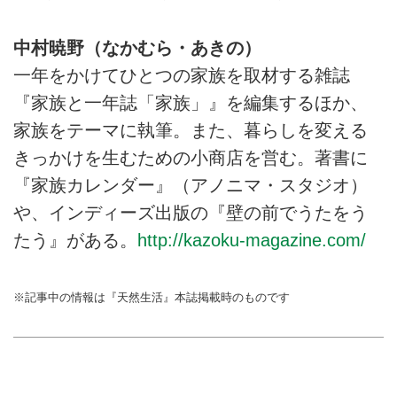
家庭の個性が見えてきます。自慢
のダイニングテーブルをソーイン
中村暁野（なかむら・あきの）
グ教室「laetoli」主宰の井田ちか
こさんに見せてもらいました。
一年をかけてひとつの家族を取材する雑誌
（天然生活2022年10月号掲載）
『家族と一年誌「家族」』を編集するほか、
家族をテーマに執筆。また、暮らしを変える
きっかけを生むための小商店を営む。著書に
『家族カレンダー』（アノニマ・スタジオ）
や、インディーズ出版の『壁の前でうたをう
たう』がある。
http://kazoku-magazine.com/
※記事中の情報は『天然生活』本誌掲載時のものです