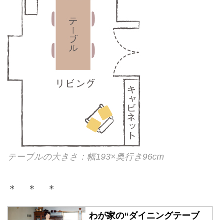
テーブルの大きさ：幅193×奥行き96cm
＊ ＊ ＊
わが家の“ダイニングテーブ