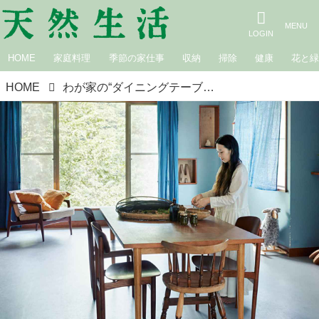
HOME
家庭料理
季節の家仕事
収納
掃除
健康
花と
HOME
わが家の“ダイニングテーブル”自慢。文筆家・家族と一年商店店主、中村暁野さんちの「北欧のテーブル」と間取り