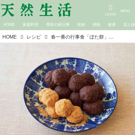
HOME
家庭料理
季節の家仕事
収納
掃除
健康
花と
HOME
レシピ
春一番の行事食「ぼた餅」のつくり方。お彼岸に／飛田和緒さん