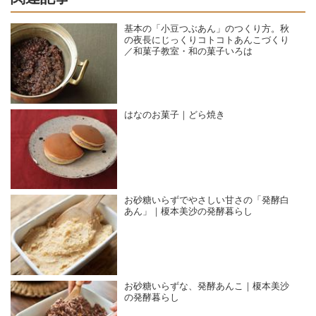
基本の「小豆つぶあん」のつくり方。秋
の夜長にじっくりコトコトあんこづくり
／和菓子教室・和の菓子いろは
はなのお菓子｜どら焼き
お砂糖いらずでやさしい甘さの「発酵白
あん」｜榎本美沙の発酵暮らし
お砂糖いらずな、発酵あんこ｜榎本美沙
の発酵暮らし