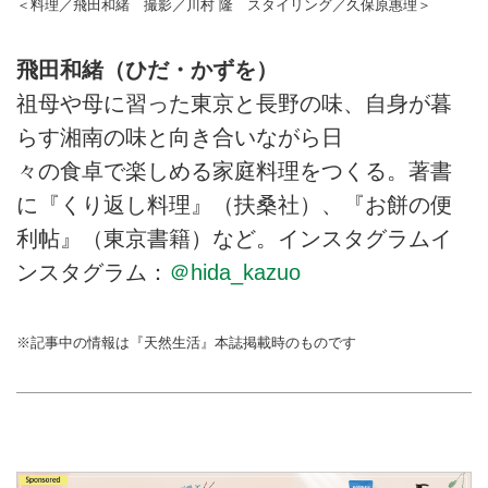
＜料理／飛田和緒 撮影／川村 隆 スタイリング／久保原惠理＞
飛田和緒（ひだ・かずを）
祖母や母に習った東京と長野の味、自身が暮
らす湘南の味と向き合いながら日
々の食卓で楽しめる家庭料理をつくる。著書
に『くり返し料理』（扶桑社）、『お餅の便
利帖』（東京書籍）など。インスタグラムイ
ンスタグラム：
＠hida_kazuo
※記事中の情報は『天然生活』本誌掲載時のものです