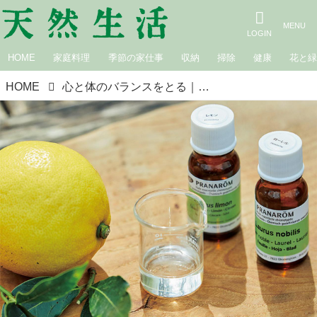
HOME
家庭料理
季節の家仕事
収納
掃除
健康
花と
HOME
心と体のバランスをとる｜アロマとハーブのやさしい手当て／萩尾エリ子さん