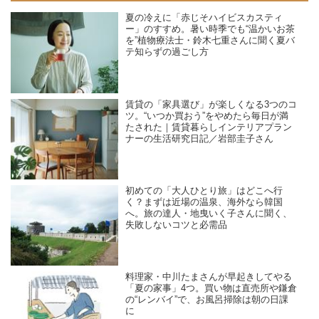
夏の冷えに「赤じそハイビスカスティ
ー」のすすめ。暑い時季でも“温かいお茶
を”植物療法士・鈴木七重さんに聞く夏バ
テ知らずの過ごし方
賃貸の「家具選び」が楽しくなる3つのコ
ツ。“いつか買おう”をやめたら毎日が満
たされた｜賃貸暮らしインテリアプラン
ナーの生活研究日記／岩部圭子さん
初めての「大人ひとり旅」はどこへ行
く？まずは近場の温泉、海外なら韓国
へ。旅の達人・地曳いく子さんに聞く、
失敗しないコツと必需品
料理家・中川たまさんが早起きしてやる
「夏の家事」4つ。買い物は直売所や鎌倉
の“レンバイ”で、お風呂掃除は朝の日課
に