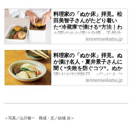
料理家の「ぬか床」拝見。松
田美智子さんがたどり着い
た“冷蔵庫で漬ける”方法｜わ
が家のぬか漬け自慢 - 天然生
tennenseikatsu.jp
活web
手軽に発酵食を取り入れられる、
料理家の「ぬか床」拝見。ぬ
ぬか漬け。食卓にぬか漬けが並ぶ
か漬け名人・夏井景子さんに
とうれしくなります。ぬか漬け名
聞く“失敗を防ぐコツ”。ぬか
人の料理家・松田美智子さんに、
漬けはほぼ毎日、パンにもご
自慢のぬか床とコツを教わりまし
tennenseikatsu.jp
はんにも｜わが家のぬか漬け
た。（『天然生活』2023年6月号
自慢 - 天然生活web
掲載）
手軽に発酵食を取り入れられる、
ぬか漬け。食卓にぬか漬けが並ぶ
とうれしくなります。ぬか漬け名
人の料理家・夏井景子さんに、自
＜写真／山川修一 構成・文／結城 歩＞
慢のぬか床とコツを教わりまし
た。（『天然生活』2023年6月号