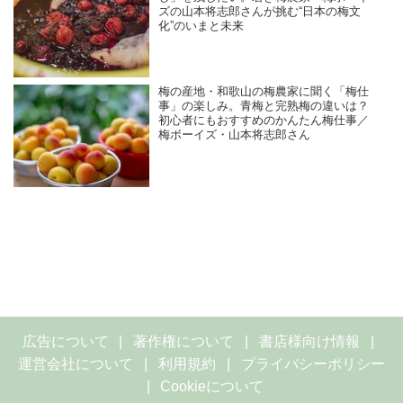
ズの山本将志郎さんが挑む“日本の梅文
化”のいまと未来
梅の産地・和歌山の梅農家に聞く「梅仕
事」の楽しみ。青梅と完熟梅の違いは？
初心者にもおすすめのかんたん梅仕事／
梅ボーイズ・山本将志郎さん
広告について
著作権について
書店様向け情報
運営会社について
利用規約
プライバシーポリシー
Cookieについて