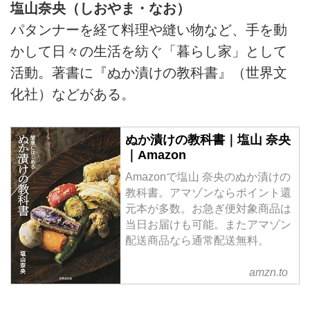
塩山奈央（しおやま・なお）
掲載）
パタンナーを経て料理や縫い物など、手を動
かして日々の生活を紡ぐ「暮らし家」として
活動。著書に『ぬか漬けの教科書』（世界文
化社）などがある。
ぬか漬けの教科書｜塩山 奈央
｜Amazon
Amazonで塩山 奈央のぬか漬けの
教科書。アマゾンならポイント還
元本が多数。お急ぎ便対象商品は
当日お届けも可能。またアマゾン
配送商品なら通常配送無料。
amzn.to