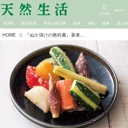
HOME
家庭料理
季節の家仕事
収納
掃除
健康
花と
HOME
『ぬか漬けの教科書』著者・塩山奈央さんの「ぬか床」を拝見。混ぜるのは“週に1～2回”野菜の切り方にひと工夫｜わが家のぬか漬け自慢