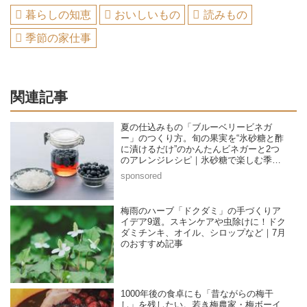
暮らしの知恵
おいしいもの
読みもの
季節の家仕事
関連記事
夏の仕込みもの「ブルーベリービネガ
ー」のつくり方。旬の果実を“氷砂糖と酢
に漬けるだけ”のかんたんビネガーと2つ
のアレンジレシピ｜氷砂糖で楽しむ季節
の家仕事／榎本美沙さん
梅雨のハーブ「ドクダミ」の手づくりア
イデア9選。スキンケアや虫除けに！ドク
ダミチンキ、オイル、シロップなど｜7月
のおすすめ記事
1000年後の食卓にも「昔ながらの梅干
し」を残したい。若き梅農家・梅ボーイ