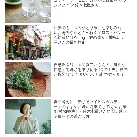
はティーソーダに、鮮やかな野菜を“バラ
ンスよく”／鈴木七重さん
円安でも「大人ひとり旅」を楽しみた
い。海外ならどこへ行く？ロストバゲー
ジ対策にはAirTag！旅の達人・地曳いく
子さんの最新旅術
自然派医師・本間真二郎さんの「身近な
自然」で暑さを乗り切る3つの工夫。夏の
お風呂は“よもぎやハッカ油”ですっきり
夏の冷えに「赤じそハイビスカスティ
ー」のすすめ。暑い時季でも“温かいお茶
を”植物療法士・鈴木七重さんに聞く夏バ
テ知らずの過ごし方