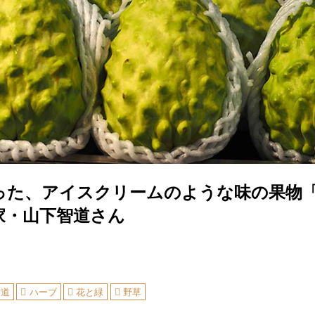
った、アイスクリームのような味の果物
家・山下智道さん
智道
ハーブ
花と緑
野草