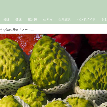
掃除
健康
花と緑
生き方
生活道具
ハンドメイド
お
台湾で出会った、アイスクリームのような味の果物「アテモヤ」／野草研究家・山下智道さん