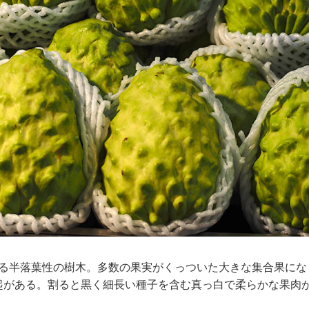
になる半落葉性の樹木。多数の果実がくっついた大きな集合果に
起がある。割ると黒く細長い種子を含む真っ白で柔らかな果肉