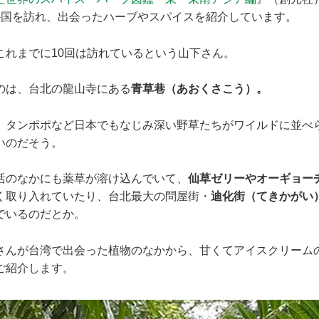
か国を訪れ、出会ったハーブやスパイスを紹介しています。
これまでに10回は訪れているという山下さん。
のは、台北の龍山寺にある
青草巷（あおくさこう）。
、タンポポなど日本でもなじみ深い野草たちがワイルドに並べ
いのだそう。
活のなかにも薬草が溶け込んでいて、
仙草ゼリーやオーギョー
く取り入れていたり、台北最大の問屋街・
迪化街（てきかがい
でいるのだとか。
さんが台湾で出会った植物のなかから、甘くてアイスクリーム
ご紹介します。