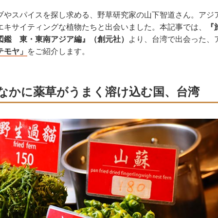
ブやスパイスを探し求める、野草研究家の山下智道さん。アジ
エキサイティングな植物たちと出会いました。本記事では、
『
図鑑 東・東南アジア編』（創元社）
より、台湾で出会った、
テモヤ」
をご紹介します。
なかに薬草がうまく溶け込む国、台湾