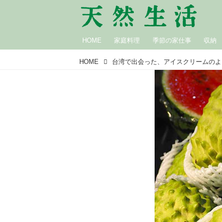
HOME
家庭料理
季節の家仕事
収納
HOME