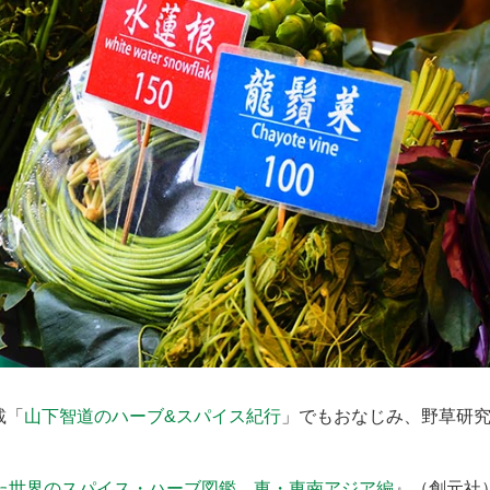
載「
山下智道のハーブ&スパイス紀行
」でもおなじみ、野草研
た世界のスパイス・ハーブ図鑑 東・東南アジア編
』（創元社