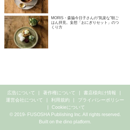
MORIS・森脇今日子さんの“気楽な”朝ご
はん拝見。妄想「おにぎりセット」のつ
くり方
広告について
著作権について
書店様向け情報
運営会社について
利用規約
プライバシーポリシー
Cookieについて
© 2019- FUSOSHA Publishing Inc. All rights reserved.
Built on
the dino platform
.