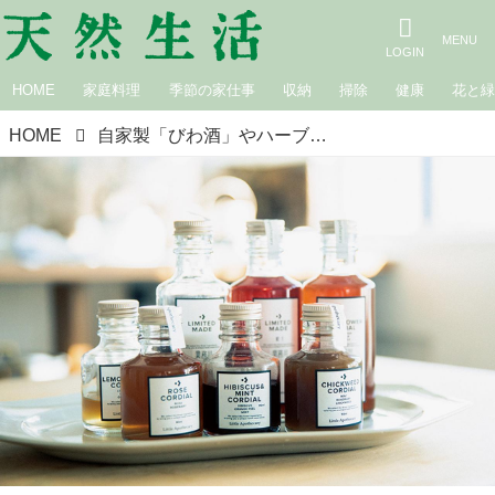
HOME
家庭料理
季節の家仕事
収納
掃除
健康
花と
HOME
自家製「びわ酒」やハーブコーディアルなど。MORIS・森脇今日子さんの“ゆるやかな”6つの健康習慣