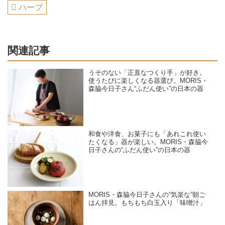
ハーブ
関連記事
うそのない「正直なつくり手」が好き。
使うたびに楽しくなる器選び。MORIS・
森脇今日子さん“ふだん使い”の日本の器
和食や洋食、お菓子にも「あれこれ使い
たくなる」器が楽しい。MORIS・森脇今
日子さんの“ふだん使い”の日本の器
MORIS・森脇今日子さんの“気楽な”朝ご
はん拝見。もちもち白玉入り「味噌汁」