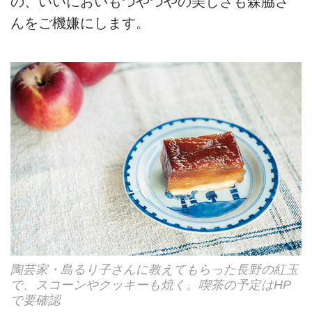
の、いいにおいもつやつやの美しさも森脇さ
んをご機嫌にします。
陶芸家・島るり子さんに教えてもらった長野の紅玉
で、スコーンやクッキーも焼く。喫茶の予定はHP
で要確認