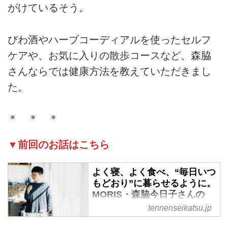
がけているそう。
びわ酒やハーブコーディアルを使ったセルフ
ケアや、お気に入りの散歩コースなど、森脇
さんならでは健康方法を教えていただきまし
た。
＊ ＊ ＊
▼前回のお話はこちら
よく寝、よく食べ、“毎日いつ
もどおり”に暮らせるように。
MORIS・森脇今日子さんの
「健康」の秘訣 - 天然生活
tennenseikatsu.jp
web