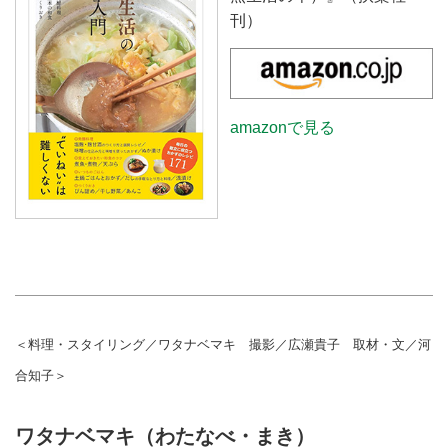
刊）
amazonで見る
＜料理・スタイリング／ワタナベマキ 撮影／広瀬貴子 取材・文／河
合知子＞
ワタナベマキ（わたなべ・まき）