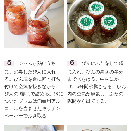
５
６
ジャムが熱いうち
びんにふたをして鍋
に、消毒したびんに入れ
に入れ、びんの高さの半分
る。びん底を台に軽く打ち
まで水をはる。中火にか
付けて空気を抜きながら、
け、5分間沸騰させる。びん
びんの9割まで詰める。縁に
内の空気が膨張し、ふたの
ついたジャムは消毒用アル
隙間から出てくる。
コールを含ませたキッチン
ペーパーでふき取る。