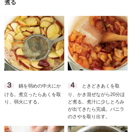
煮る
４
３
ときどきあくを取
鍋を弱めの中火にか
り、かき混ぜながら20分ほ
ける。煮立ったらあくを取
ど煮る。煮汁に少しとろみ
り、弱火にする。
が出てきたら完成。バニラ
のさやを取り出す。