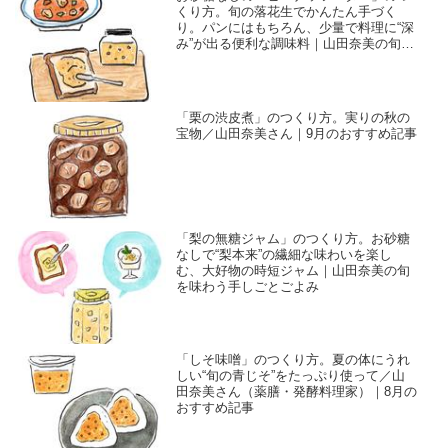
くり方。旬の落花生でかんたん手づく
り。パンにはもちろん、少量で料理に“深
み”が出る便利な調味料｜山田奈美の旬を
味わう手しごとごよみ
「栗の渋皮煮」のつくり方。実りの秋の
宝物／山田奈美さん｜9月のおすすめ記事
「梨の無糖ジャム」のつくり方。お砂糖
なしで“梨本来”の繊細な味わいを楽し
む、大好物の時短ジャム｜山田奈美の旬
を味わう手しごとごよみ
「しそ味噌」のつくり方。夏の体にうれ
しい“旬の青じそ”をたっぷり使って／山
田奈美さん（薬膳・発酵料理家）｜8月の
おすすめ記事