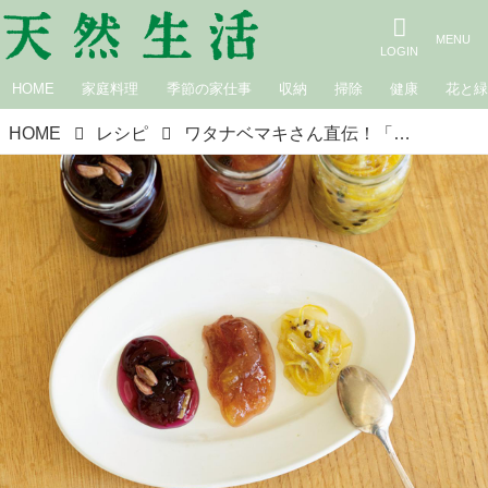
HOME
家庭料理
季節の家仕事
収納
掃除
健康
花と
HOME
レシピ
ワタナベマキさん直伝！「ジャム＆コンフィチュール3種」のつくり方と衛生的な保存方法。旬を閉じ込める“シンプルびん詰め”