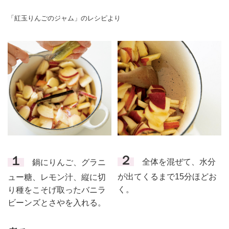
「紅玉りんごのジャム」のレシピより
２
１
全体を混ぜて、水分
鍋にりんご、グラニ
が出てくるまで15分ほどお
ュー糖、レモン汁、縦に切
く。
り種をこそげ取ったバニラ
ビーンズとさやを入れる。